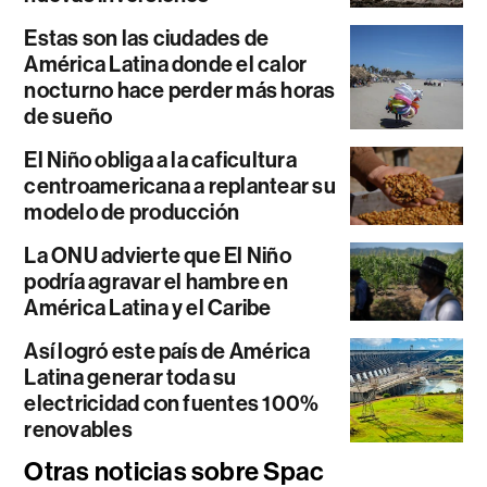
Estas son las ciudades de
América Latina donde el calor
nocturno hace perder más horas
de sueño
El Niño obliga a la caficultura
centroamericana a replantear su
modelo de producción
La ONU advierte que El Niño
podría agravar el hambre en
América Latina y el Caribe
Así logró este país de América
Latina generar toda su
electricidad con fuentes 100%
renovables
Otras noticias sobre Spac