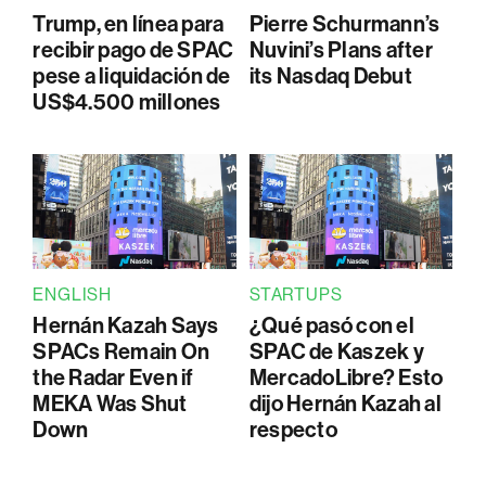
Trump, en línea para
Pierre Schurmann’s
recibir pago de SPAC
Nuvini’s Plans after
pese a liquidación de
its Nasdaq Debut
US$4.500 millones
ENGLISH
STARTUPS
Hernán Kazah Says
¿Qué pasó con el
SPACs Remain On
SPAC de Kaszek y
the Radar Even if
MercadoLibre? Esto
MEKA Was Shut
dijo Hernán Kazah al
Down
respecto