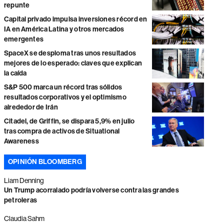
repunte
Capital privado impulsa inversiones récord en
IA en América Latina y otros mercados
emergentes
SpaceX se desploma tras unos resultados
mejores de lo esperado: claves que explican
la caída
S&P 500 marca un récord tras sólidos
resultados corporativos y el optimismo
alrededor de Irán
Citadel, de Griffin, se dispara 5,9% en julio
tras compra de activos de Situational
Awareness
OPINIÓN BLOOMBERG
Liam Denning
Un Trump acorralado podría volverse contra las grandes
petroleras
Claudia Sahm