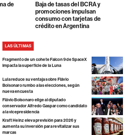
ma de
Baja de tasas del BCRA y
promociones impulsan
consumo con tarjetas de
crédito en Argentina
LAS ÚLTIMAS
Fragmento de un cohete Falcon 9 de SpaceX
impacta la superficie de la Luna
Lula reduce su ventaja sobre Flávio
Bolsonaro rumbo a las elecciones, según
nueva encuesta
Flávio Bolsonaro elige al diputado
conservador Alfredo Gaspar como candidato
a la vicepresidencia
Kraft Heinz eleva previsión para 2026 y
aumenta su inversión para revitalizar sus
marcas