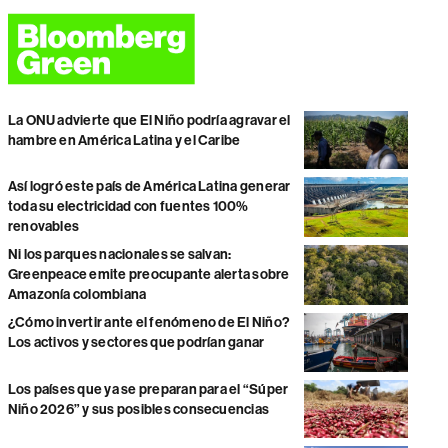
La ONU advierte que El Niño podría agravar el
hambre en América Latina y el Caribe
Así logró este país de América Latina generar
toda su electricidad con fuentes 100%
renovables
Ni los parques nacionales se salvan:
Greenpeace emite preocupante alerta sobre
Amazonía colombiana
¿Cómo invertir ante el fenómeno de El Niño?
Los activos y sectores que podrían ganar
Los países que ya se preparan para el “Súper
Niño 2026” y sus posibles consecuencias