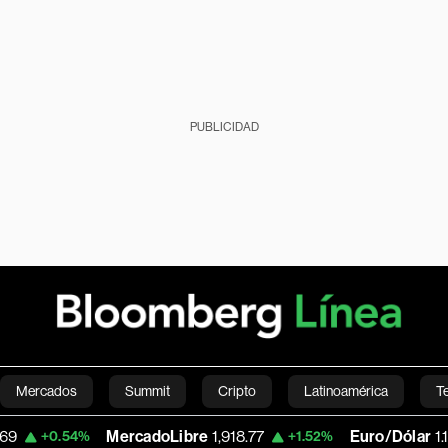
PUBLICIDAD
Mercados
Summit
Cripto
Latinoamérica
T
MercadoLibre
1,918.77
Euro/Dólar
1.1556
54%
+1.52%
+0
Green
Economía
Estilo de vida
Mundo
Videos