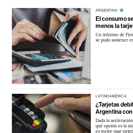
ARGENTINA
El consumo se 
menos la tarje
Un informe de Firs
se pudo sostener en
LATINOAMÉRICA
¿Tarjetas debi
Argentina con 
Dada la aceleración 
qué opción es la m
es mejor usar tarjet