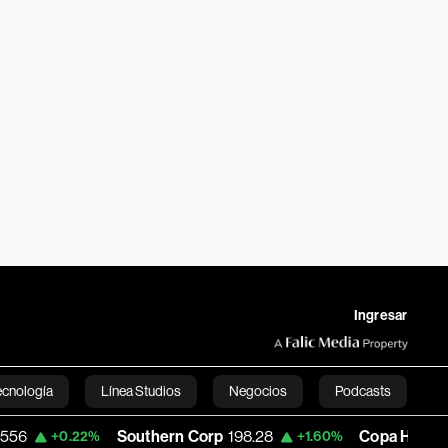
Ingresar
ecnología
Línea Studios
Negocios
Podcasts
Southern Corp
198.28
Copa Holdings
150.51
.22%
+1.60%
English