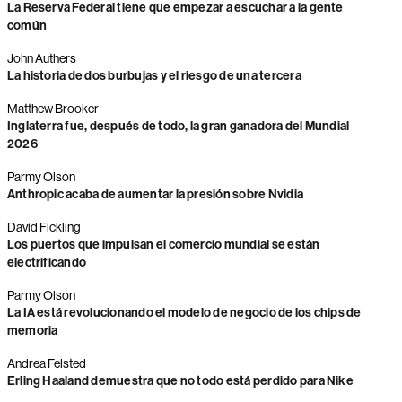
La Reserva Federal tiene que empezar a escuchar a la gente
común
John Authers
La historia de dos burbujas y el riesgo de una tercera
Matthew Brooker
Inglaterra fue, después de todo, la gran ganadora del Mundial
2026
Parmy Olson
Anthropic acaba de aumentar la presión sobre Nvidia
David Fickling
Los puertos que impulsan el comercio mundial se están
electrificando
Parmy Olson
La IA está revolucionando el modelo de negocio de los chips de
memoria
Andrea Felsted
Erling Haaland demuestra que no todo está perdido para Nike