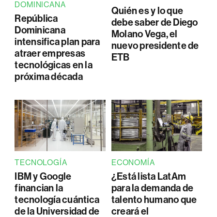
DOMINICANA
Quién es y lo que
República
debe saber de Diego
Dominicana
Molano Vega, el
intensifica plan para
nuevo presidente de
atraer empresas
ETB
tecnológicas en la
próxima década
TECNOLOGÍA
ECONOMÍA
IBM y Google
¿Está lista LatAm
financian la
para la demanda de
tecnología cuántica
talento humano que
de la Universidad de
creará el