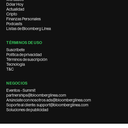
Dólar Hoy
Actualidad
Cripto
Finanzas Personales
Podcasts
Listas de Bloomberg Línea
TÉRMINOS DE USO
Suscríbete
Política de privacidad
Términos de suscripción
Tecnología
T&C
NEGOCIOS
Eventos - Summit
partnerships@bloomberglinea.com
Anúnciate con nosotros ads@bloomberglinea.com
Soporte al cliente: support@bloomberglinea.com
Soluciones de publicidad