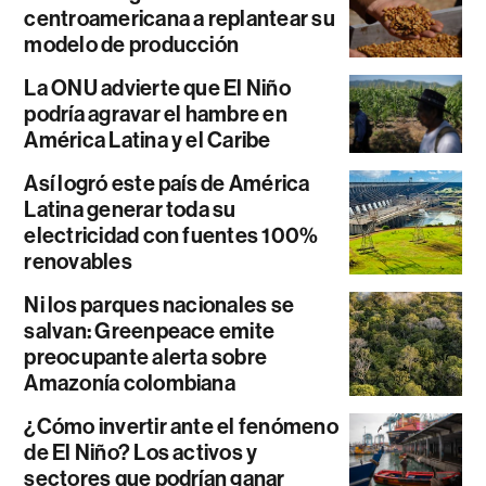
centroamericana a replantear su
modelo de producción
La ONU advierte que El Niño
podría agravar el hambre en
América Latina y el Caribe
Así logró este país de América
Latina generar toda su
electricidad con fuentes 100%
renovables
Ni los parques nacionales se
salvan: Greenpeace emite
preocupante alerta sobre
Amazonía colombiana
¿Cómo invertir ante el fenómeno
de El Niño? Los activos y
sectores que podrían ganar