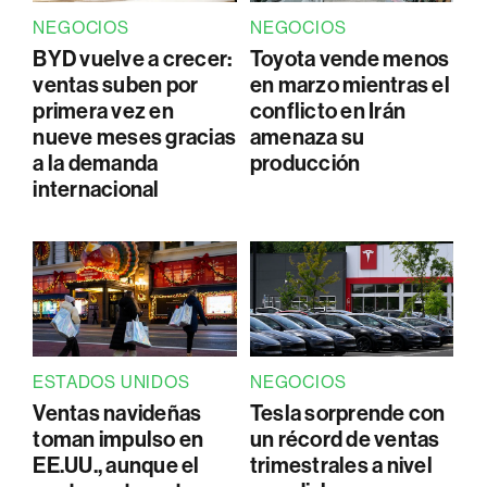
NEGOCIOS
NEGOCIOS
BYD vuelve a crecer:
Toyota vende menos
ventas suben por
en marzo mientras el
primera vez en
conflicto en Irán
nueve meses gracias
amenaza su
a la demanda
producción
internacional
ESTADOS UNIDOS
NEGOCIOS
Ventas navideñas
Tesla sorprende con
toman impulso en
un récord de ventas
EE.UU., aunque el
trimestrales a nivel