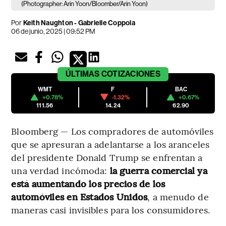
(Photographer: Arin Yoon/Bloomber/Arin Yoon)
Por
Keith Naughton - Gabrielle Coppola
06 de junio, 2025 | 09:52 PM
ÚLTIMAS
COTIZACIONES
WMT
F
BAC
+0.78%
-1.32%
+0.67%
111.56
14.24
62.90
Bloomberg — Los compradores de automóviles
que se apresuran a adelantarse a los aranceles
del presidente Donald Trump se enfrentan a
una verdad incómoda:
la guerra comercial ya
está aumentando los precios de los
automóviles en Estados Unidos
, a menudo de
maneras casi invisibles para los consumidores.