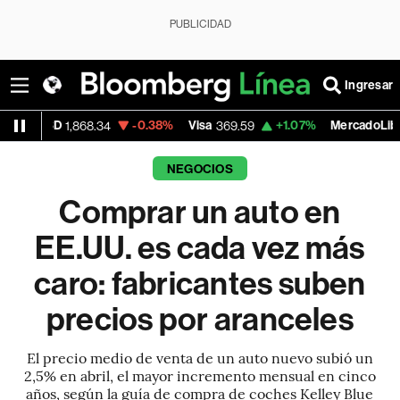
PUBLICIDAD
Ingresar
-0.38%
Visa
+1.07%
MercadoLibre
68.34
369.59
1,890.05
NEGOCIOS
Comprar un auto en
EE.UU. es cada vez más
caro: fabricantes suben
precios por aranceles
El precio medio de venta de un auto nuevo subió un
2,5% en abril, el mayor incremento mensual en cinco
años, según la guía de compra de coches Kelley Blue