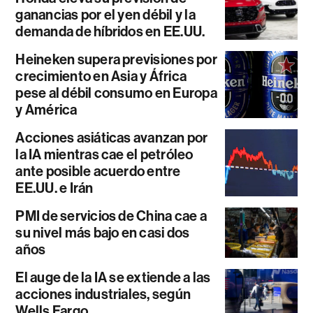
ganancias por el yen débil y la
demanda de híbridos en EE.UU.
Heineken supera previsiones por
crecimiento en Asia y África
pese al débil consumo en Europa
y América
Acciones asiáticas avanzan por
la IA mientras cae el petróleo
ante posible acuerdo entre
EE.UU. e Irán
PMI de servicios de China cae a
su nivel más bajo en casi dos
años
El auge de la IA se extiende a las
acciones industriales, según
Wells Fargo