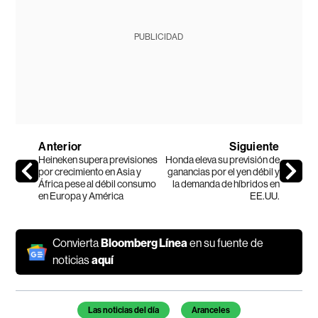
PUBLICIDAD
Anterior
Siguiente
Heineken supera previsiones
Honda eleva su previsión de
por crecimiento en Asia y
ganancias por el yen débil y
África pese al débil consumo
la demanda de híbridos en
en Europa y América
EE.UU.
Convierta
Bloomberg Línea
en su fuente de
noticias
aquí
Temas de este artículo
Las noticias del día
Aranceles