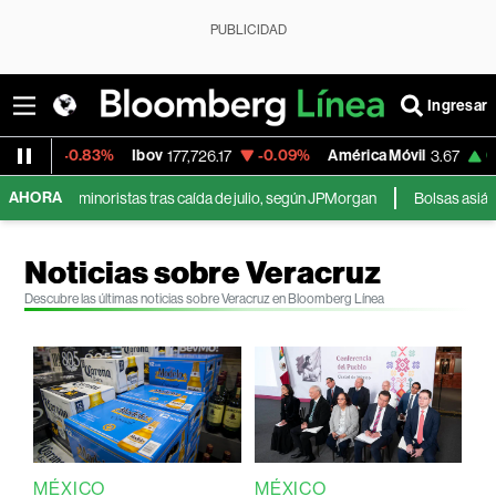
PUBLICIDAD
Ingresar
-0.83%
Ibov
-0.09%
América Móvil
0.00%
177,726.17
3.67
AHORA
ores minoristas tras caída de julio, según JPMorgan
Bolsas asiáticas cae
Noticias sobre Veracruz
Descubre las últimas noticias sobre Veracruz en Bloomberg Línea
MÉXICO
MÉXICO