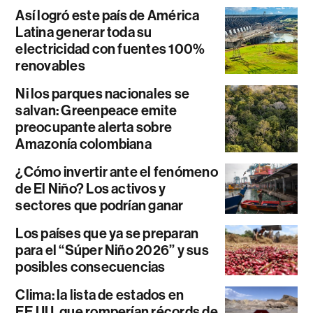
Así logró este país de América
Latina generar toda su
electricidad con fuentes 100%
renovables
Ni los parques nacionales se
salvan: Greenpeace emite
preocupante alerta sobre
Amazonía colombiana
¿Cómo invertir ante el fenómeno
de El Niño? Los activos y
sectores que podrían ganar
Los países que ya se preparan
para el “Súper Niño 2026” y sus
posibles consecuencias
Clima: la lista de estados en
EE.UU. que romperían récords de