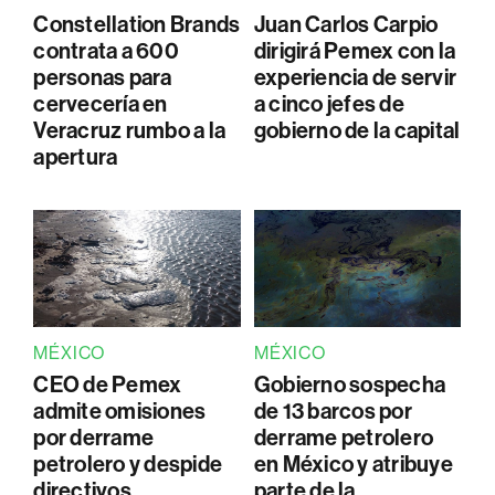
Constellation Brands
Juan Carlos Carpio
contrata a 600
dirigirá Pemex con la
personas para
experiencia de servir
cervecería en
a cinco jefes de
Veracruz rumbo a la
gobierno de la capital
apertura
MÉXICO
MÉXICO
CEO de Pemex
Gobierno sospecha
admite omisiones
de 13 barcos por
por derrame
derrame petrolero
petrolero y despide
en México y atribuye
directivos
parte de la