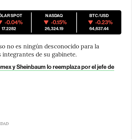
ÓLAR SPOT
NASDAQ
BTC/USD
-0.04%
-0.15%
-0.23%
17.2282
26,324.19
64,637.44
so no es ningún desconocido para la
 integrantes de su gabinete.
emex y Sheinbaum lo reemplaza por el jefe de
IDAD