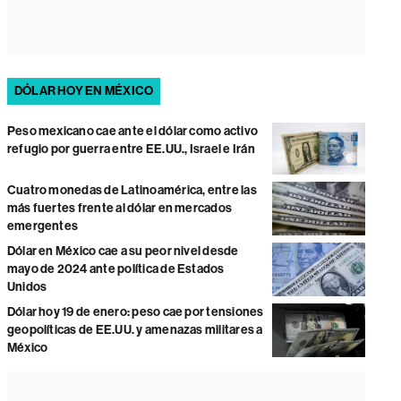
DÓLAR HOY EN MÉXICO
Peso mexicano cae ante el dólar como activo
refugio por guerra entre EE.UU., Israel e Irán
Cuatro monedas de Latinoamérica, entre las
más fuertes frente al dólar en mercados
emergentes
Dólar en México cae a su peor nivel desde
mayo de 2024 ante política de Estados
Unidos
Dólar hoy 19 de enero: peso cae por tensiones
geopolíticas de EE.UU. y amenazas militares a
México