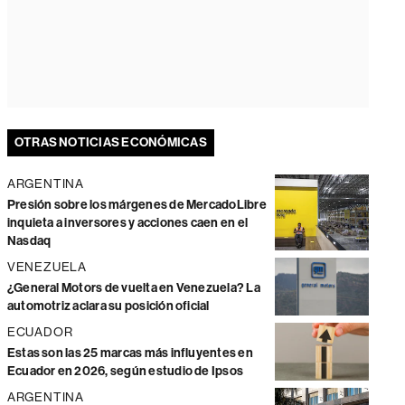
OTRAS NOTICIAS ECONÓMICAS
ARGENTINA
Presión sobre los márgenes de MercadoLibre
inquieta a inversores y acciones caen en el
Nasdaq
VENEZUELA
¿General Motors de vuelta en Venezuela? La
automotriz aclara su posición oficial
ECUADOR
Estas son las 25 marcas más influyentes en
Ecuador en 2026, según estudio de Ipsos
ARGENTINA