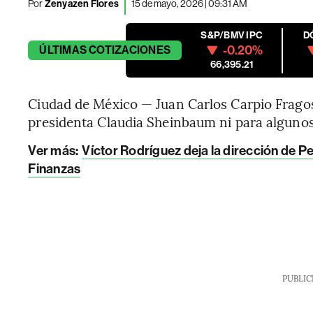
Por
Zenyazen Flores
15 de mayo, 2026 | 09:31 AM
S&P/BMV IPC
D
-0.20%
ÚLTIMAS
COTIZACIONES
66,395.21
Ciudad de México — Juan Carlos Carpio Frago
presidenta Claudia Sheinbaum ni para algunos
Ver más:
Víctor Rodríguez deja la dirección de P
Finanzas
PUBLIC