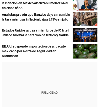
la inflación en México alcanza su menor nivel
en cinco años
Analistas prevén que Banxico deje sin cambio
la tasa mientras inflación baja a 3,13% en julio
Estados Unidos acusa a miembros del Cártel
Jalisco Nueva Generación de tráfico y fraude
EE.UU. suspende importación de aguacate
mexicano por alerta de seguridad en
Michoacán
PUBLICIDAD