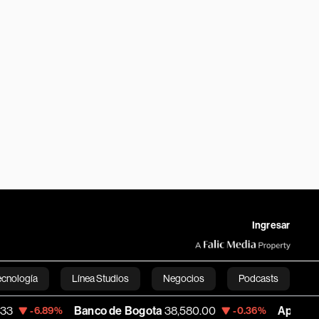
Ingresar
ecnología
Línea Studios
Negocios
Podcasts
Banco de Bogota
38,580.00
Apple
311.31
.89%
-0.36%
+
English