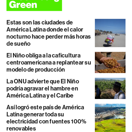
Estas son las ciudades de
América Latina donde el calor
nocturno hace perder más horas
de sueño
El Niño obliga a la caficultura
centroamericana a replantear su
modelo de producción
La ONU advierte que El Niño
podría agravar el hambre en
América Latina y el Caribe
Así logró este país de América
Latina generar toda su
electricidad con fuentes 100%
renovables