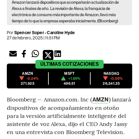
Amazon lanzará dispositivos que acompañarán actualización de
Alexa a finales de año.
La revisión de Alexa, la franquicia de
electrónica de consumo más importante de Amazon, llevó más
tiempo de lo que la empresa esperaba inicialmente. (Bloomberg)
Por
Spencer Soper - Caroline Hyde
27 de febrero, 2025 | 11:51 PM
ÚLTIMAS
COTIZACIONES
AMZN
MSFT
NASDAQ
-0.24%
+1.89%
-0.08%
271.925
496.51
26,341.25
Bloomberg — Amazon.com. Inc (
) lanzará
AMZN
dispositivos de acompañamiento en otoño
para la versión artificialmente inteligente del
asistente de voz Alexa, dijo el CEO Andy Jassy
en una entrevista con Bloomberg Television.