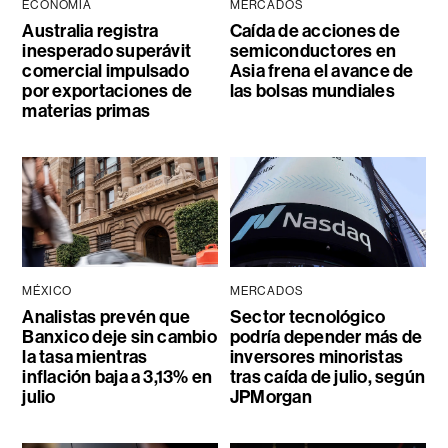
ECONOMÍA
MERCADOS
Australia registra
Caída de acciones de
inesperado superávit
semiconductores en
comercial impulsado
Asia frena el avance de
por exportaciones de
las bolsas mundiales
materias primas
MÉXICO
MERCADOS
Analistas prevén que
Sector tecnológico
Banxico deje sin cambio
podría depender más de
la tasa mientras
inversores minoristas
inflación baja a 3,13% en
tras caída de julio, según
julio
JPMorgan