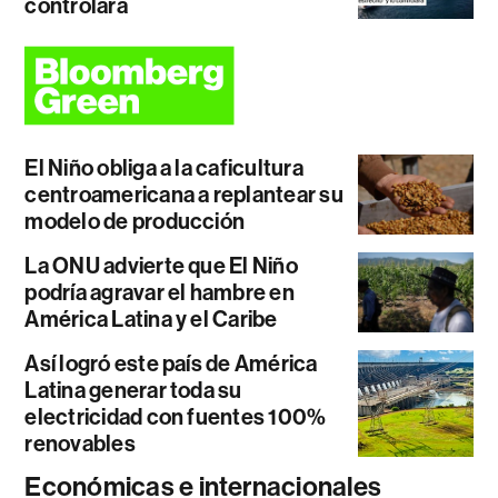
controlará
El Niño obliga a la caficultura
centroamericana a replantear su
modelo de producción
La ONU advierte que El Niño
podría agravar el hambre en
América Latina y el Caribe
Así logró este país de América
Latina generar toda su
electricidad con fuentes 100%
renovables
Económicas e internacionales