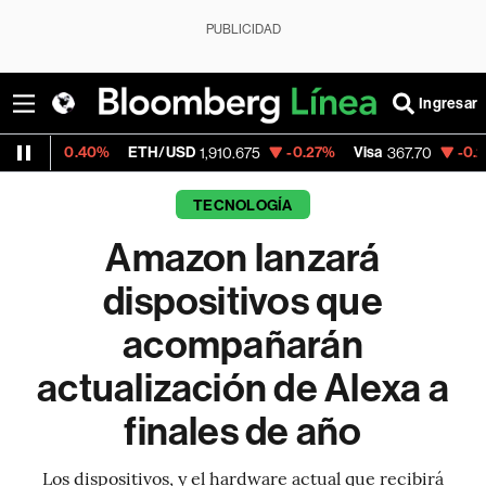
PUBLICIDAD
Ingresar
40%
ETH/USD
-0.27%
Visa
-0.23%
Merca
1,910.675
367.70
TECNOLOGÍA
Amazon lanzará
dispositivos que
acompañarán
actualización de Alexa a
finales de año
Los dispositivos, y el hardware actual que recibirá