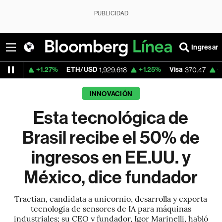
PUBLICIDAD
Ingresar
.27%
ETH/USD
+1.25%
Visa
+0.52%
Merca
1,929.618
370.47
INNOVACIÓN
Esta tecnológica de
Brasil recibe el 50% de
ingresos en EE.UU. y
México, dice fundador
Tractian, candidata a unicornio, desarrolla y exporta
tecnología de sensores de IA para máquinas
industriales; su CEO y fundador, Igor Marinelli, habló