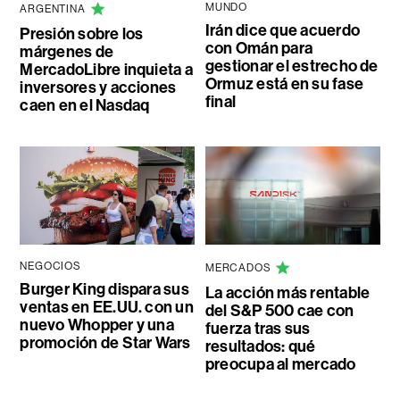
MUNDO
ARGENTINA
Irán dice que acuerdo
Presión sobre los
con Omán para
márgenes de
gestionar el estrecho de
MercadoLibre inquieta a
Ormuz está en su fase
inversores y acciones
final
caen en el Nasdaq
NEGOCIOS
MERCADOS
Burger King dispara sus
La acción más rentable
ventas en EE.UU. con un
del S&P 500 cae con
nuevo Whopper y una
fuerza tras sus
promoción de Star Wars
resultados: qué
preocupa al mercado