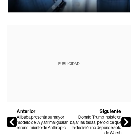
PUBLICIDAD
Anterior
Siguiente
Alibaba presenta su mayor
Donald Trump insiste en
modelo de IA y afirma igualar
bajar las tasas, pero dice que
el rendimiento de Anthropic
la decisión no depende solo
de Warsh