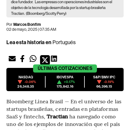
dice fundador.
Las empresas con operaciones industriales son el
objetivo de la tecnología desarrollada por la startup brasileña
Tractian.
(Bloomberg/Scotty Perry)
Por
Marcos Bonfim
02 de mayo, 2025 | 07:35 AM
Lea esta historia en
Portugués
ÚLTIMAS
COTIZACIONES
NASDAQ
IBOVESPA
S&P/BMV IPC
-0.06%
+0.17%
-0.19%
26,348.35
175,842.16
66,396.15
Bloomberg Línea Brasil — En el universo de las
startups brasileñas, centradas en plataformas
SaaS y fintechs,
Tractian
ha navegado como
uno de los ejemplos de innovación que el país