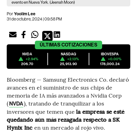
evento en Nueva York.
(Jeenah Moon)
Por
Yoolim Lee
31 de octubre, 2024 | 09:58 PM
ÚLTIMAS
COTIZACIONES
NVDA
NASDAQ
IBOVESPA
+2.94%
+2.13%
+0.00%
206.70
25,913.90
178,000.24
Bloomberg — Samsung Electronics Co. declaró
avances en el suministro de sus chips de
memoria de IA más avanzados a Nvidia Corp
(
), tratando de tranquilizar a los
NVDA
inversores que temen que
la empresa se esté
quedando aún más rezagada respecto a SK
Hynix Inc
en un mercado al rojo vivo.