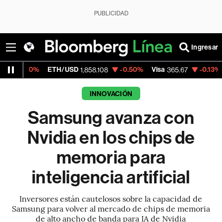
PUBLICIDAD
Ingresar
ETH/USD
-0.50%
Visa
-0.13%
MercadoLib
1,858.108
365.67
INNOVACIÓN
Samsung avanza con
Nvidia en los chips de
memoria para
inteligencia artificial
Inversores están cautelosos sobre la capacidad de
Samsung para volver al mercado de chips de memoria
de alto ancho de banda para IA de Nvidia