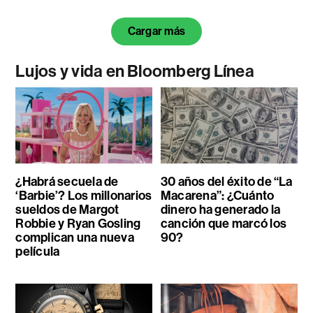
Cargar más
Lujos y vida en Bloomberg Línea
¿Habrá secuela de
30 años del éxito de “La
‘Barbie’? Los millonarios
Macarena”: ¿Cuánto
sueldos de Margot
dinero ha generado la
Robbie y Ryan Gosling
canción que marcó los
complican una nueva
90?
película