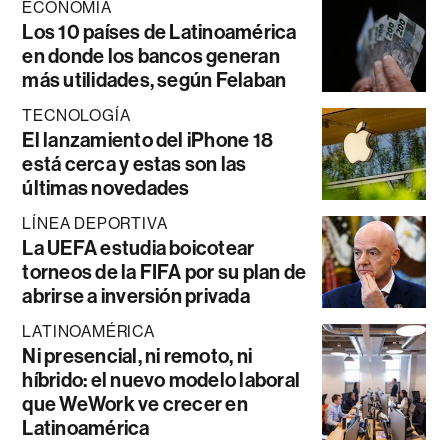
ECONOMÍA
Los 10 países de Latinoamérica
en donde los bancos generan
más utilidades, según Felaban
TECNOLOGÍA
El lanzamiento del iPhone 18
está cerca y estas son las
últimas novedades
LÍNEA DEPORTIVA
La UEFA estudia boicotear
torneos de la FIFA por su plan de
abrirse a inversión privada
LATINOAMÉRICA
Ni presencial, ni remoto, ni
híbrido: el nuevo modelo laboral
que WeWork ve crecer en
Latinoamérica