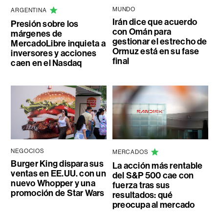
MUNDO
ARGENTINA
Irán dice que acuerdo
Presión sobre los
con Omán para
márgenes de
gestionar el estrecho de
MercadoLibre inquieta a
Ormuz está en su fase
inversores y acciones
final
caen en el Nasdaq
NEGOCIOS
MERCADOS
Burger King dispara sus
La acción más rentable
ventas en EE.UU. con un
del S&P 500 cae con
nuevo Whopper y una
fuerza tras sus
promoción de Star Wars
resultados: qué
preocupa al mercado