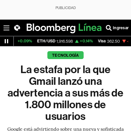
PUBLICIDAD
Ingresar
9%
ETH/USD
+0.14%
Visa
-2.15%
Mercado
1,916.598
362.50
TECNOLOGÍA
La estafa por la que
Gmail lanzó una
advertencia a sus más de
1.800 millones de
usuarios
Google está advirtiendo sobre una nueva y sofisticada