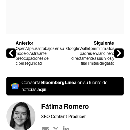
Anterior
Siguiente
OpenAI pausa trabajos en su
Google Wallet permitirá a los
modelo Astra ante
padres enviar dinero
preocupaciones de
directamente a sus hijos y
ciberseguridad
fijar límites de gasto
Convierta
Bloomberg Línea
en su fuente de
noticias
aquí
Fátima Romero
SEO Content Producer