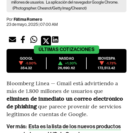
millones de usuarios.
La aplicación del navegador Google Chrome.
(Photographer: Chesnot/Getty Imag/Chesnot)
Por
Fátima Romero
23 de mayo, 2025 | 07:00 AM
ÚLTIMAS
COTIZACIONES
GOOGL
NASDAQ
IBOVESPA
-1.00%
+1.30%
-1.73%
354.32
26,690.62
172,513.42
Bloomberg Línea — Gmail está advirtiendo a
más de 1.800 millones de usuarios que
eliminen de inmediato un correo electrónico
de phishing
que parece provenir de servicios
legítimos de cuentas de Google.
Ver más:
Esta es la lista de los nuevos productos