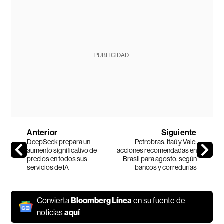
PUBLICIDAD
Anterior
Siguiente
DeepSeek prepara un
Petrobras, Itaú y Vale:
aumento significativo de
acciones recomendadas en
precios en todos sus
Brasil para agosto, según
servicios de IA
bancos y corredurías
Convierta
Bloomberg Línea
en su fuente de
noticias
aquí