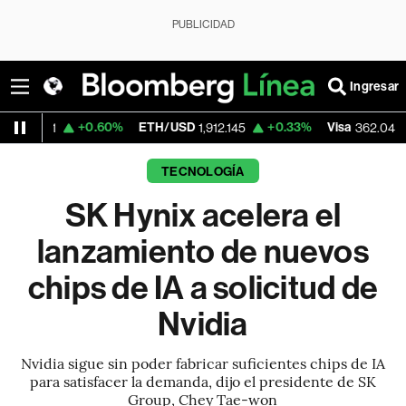
PUBLICIDAD
Ingresar
+0.60%
ETH/USD
+0.33%
Visa
-2.28%
M
1,912.145
362.04
TECNOLOGÍA
SK Hynix acelera el
lanzamiento de nuevos
chips de IA a solicitud de
Nvidia
Nvidia sigue sin poder fabricar suficientes chips de IA
para satisfacer la demanda, dijo el presidente de SK
Group, Chey Tae-won