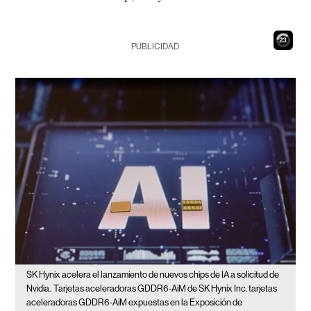
22
PUBLICIDAD
SK Hynix acelera el lanzamiento de nuevos chips de IA a solicitud de
Nvidia.
Tarjetas aceleradoras GDDR6-AiM de SK Hynix Inc. tarjetas
aceleradoras GDDR6-AiM expuestas en la Exposición de