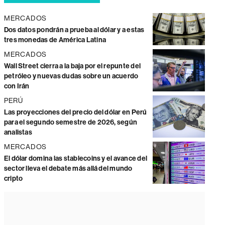
MERCADOS
Dos datos pondrán a prueba al dólar y a estas
tres monedas de América Latina
MERCADOS
Wall Street cierra a la baja por el repunte del
petróleo y nuevas dudas sobre un acuerdo
con Irán
PERÚ
Las proyecciones del precio del dólar en Perú
para el segundo semestre de 2026, según
analistas
MERCADOS
El dólar domina las stablecoins y el avance del
sector lleva el debate más allá del mundo
cripto