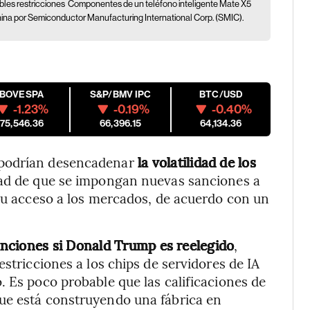
bles restricciones
Componentes de un teléfono inteligente Mate X5
hina por Semiconductor Manufacturing International Corp. (SMIC).
M
IBOVESPA
S&P/BMV IPC
BTC/USD
-1.23%
-0.19%
-0.40%
175,546.36
66,396.15
64,134.36
 podrían desencadenar
la volatilidad de los
dad de que se impongan nuevas sanciones a
 su acceso a los mercados, de acuerdo con un
anciones si Donald Trump es reelegido
,
estricciones a los chips de servidores de IA
. Es poco probable que las calificaciones de
ue está construyendo una fábrica en