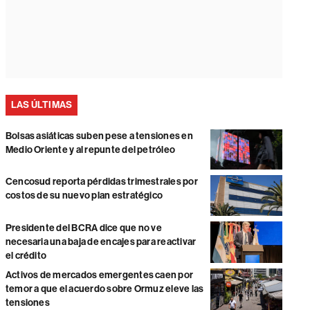
LAS ÚLTIMAS
Bolsas asiáticas suben pese a tensiones en
Medio Oriente y al repunte del petróleo
Cencosud reporta pérdidas trimestrales por
costos de su nuevo plan estratégico
Presidente del BCRA dice que no ve
necesaria una baja de encajes para reactivar
el crédito
Activos de mercados emergentes caen por
temor a que el acuerdo sobre Ormuz eleve las
tensiones