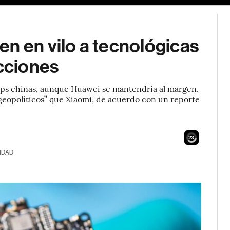
n en vilo a tecnológicas
icciones
hips chinas, aunque Huawei se mantendría al margen.
 geopolíticos” que Xiaomi, de acuerdo con un reporte
22
IDAD