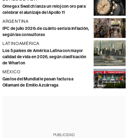
Omega x Swatch lanza un reloj con oro para
celebrar el alunizaje del Apollo 11
ARGENTINA
IPC de julio 2026: de cuánto sería la inflación,
según las consultoras
LATINOAMÉRICA
Los 5 países de América Latina con mayor
calidad de vida en 2026, según clasificación
de Wharton
MÉXICO
Gastos del Mundial le pasan factura a
Ollamani de Emilio Azcárraga
PUBLICIDAD