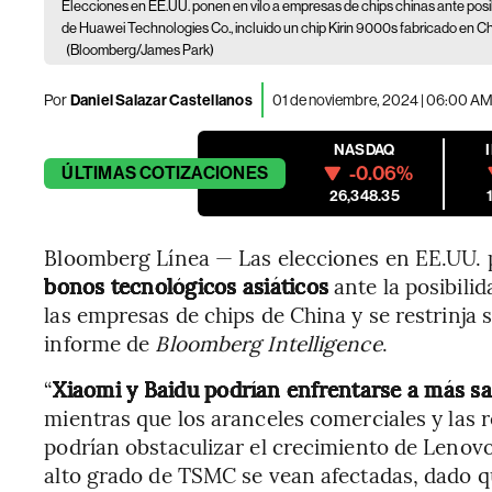
Elecciones en EE.UU. ponen en vilo a empresas de chips chinas ante posi
de Huawei Technologies Co., incluido un chip Kirin 9000s fabricado en C
(Bloomberg/James Park)
Por
Daniel Salazar Castellanos
01 de noviembre, 2024 | 06:00 A
NASDAQ
-0.06%
ÚLTIMAS
COTIZACIONES
26,348.35
Bloomberg Línea — Las elecciones en EE.UU.
bonos tecnológicos asiáticos
ante la posibili
las empresas de chips de China y se restrinja
informe de
Bloomberg Intelligence
.
“
Xiaomi y Baidu podrían enfrentarse a más s
mientras que los aranceles comerciales y las r
podrían obstaculizar el crecimiento de Lenovo
alto grado de TSMC se vean afectadas, dado q