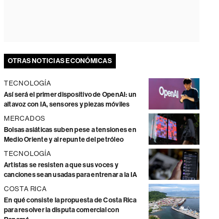
OTRAS NOTICIAS ECONÓMICAS
TECNOLOGÍA
Así será el primer dispositivo de OpenAI: un
altavoz con IA, sensores y piezas móviles
MERCADOS
Bolsas asiáticas suben pese a tensiones en
Medio Oriente y al repunte del petróleo
TECNOLOGÍA
Artistas se resisten a que sus voces y
canciones sean usadas para entrenar a la IA
COSTA RICA
En qué consiste la propuesta de Costa Rica
para resolver la disputa comercial con