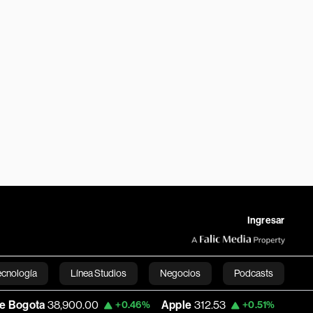
Ingresar
ecnología
Línea Studios
Negocios
Podcasts
38,900.00
Apple
312.53
USD COP
3,159
+0.46%
+0.51%
English