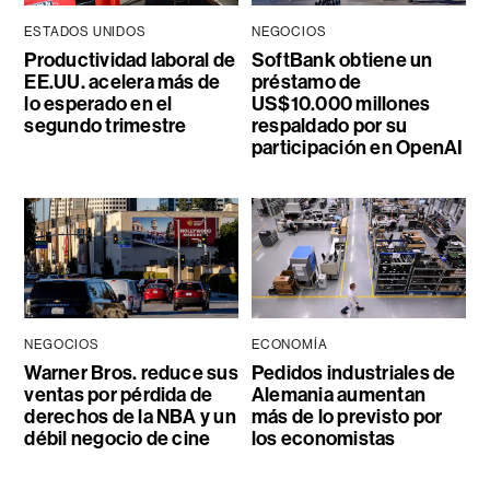
ESTADOS UNIDOS
NEGOCIOS
Productividad laboral de
SoftBank obtiene un
EE.UU. acelera más de
préstamo de
lo esperado en el
US$10.000 millones
segundo trimestre
respaldado por su
participación en OpenAI
NEGOCIOS
ECONOMÍA
Warner Bros. reduce sus
Pedidos industriales de
ventas por pérdida de
Alemania aumentan
derechos de la NBA y un
más de lo previsto por
débil negocio de cine
los economistas