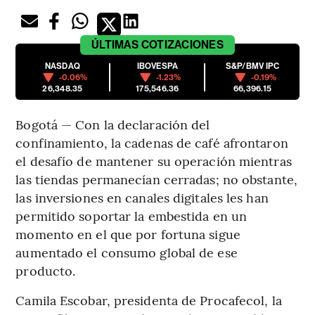
ÚLTIMAS
COTIZACIONES
NASDAQ
IBOVESPA
S&P/BMV IPC
-0.06%
-1.23%
-0.19%
26,348.35
175,546.36
66,396.15
Bogotá — Con la declaración del
confinamiento, la cadenas de café afrontaron
el desafío de mantener su operación mientras
las tiendas permanecían cerradas; no obstante,
las inversiones en canales digitales les han
permitido soportar la embestida en un
momento en el que por fortuna sigue
aumentado el consumo global de ese
producto.
Camila Escobar, presidenta de Procafecol, la