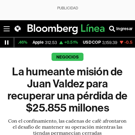
PUBLICIDAD
Ingresar
Apple
+0.51%
USD COP
-0.52%
Tesla
312.53
3,159.39
319.5
NEGOCIOS
La humeante misión de
Juan Valdez para
recuperar una pérdida de
$25.855 millones
Con el confinamiento, las cadenas de café afrontaron
el desafío de mantener su operación mientras las
tiendas permanecían cerradas