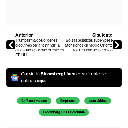
Anterior
Siguiente
Trump firma dos órdenes
Bolsas asiáticas suben pese
ejecutivas para restringir la
a tensiones en Medio Oriente
ciudadanía por nacimiento en
y al repunte del petróleo
EE.UU.
Convierta
Bloomberg Línea
en su fuente de
noticias
aquí
Temas de este artículo
Café colombiano
Empresas
Juan Valdez
Bloomberg Línea Colombia