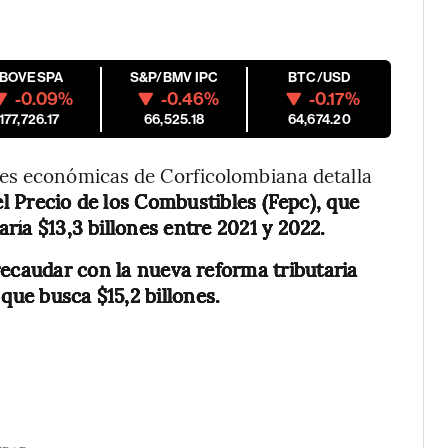
IBOVESPA
S&P/BMV IPC
BTC/USD
-0.09%
-0.46%
-0.17%
177,726.17
66,525.18
64,674.20
nes económicas de Corficolombiana detalla
l Precio de los Combustibles (Fepc), que
aría $13,3 billones entre 2021 y 2022.
recaudar con la nueva reforma tributaria
que busca $15,2 billones.