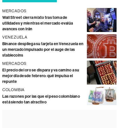
MERCADOS
Wall Street cierra mixto tras toma de
utilidades y mientras el mercado evalúa
avances con Irán
VENEZUELA
Binance despliega su tarjeta en Venezuela en
un mercado impulsado por el auge de las
stablecoins
MERCADOS
El precio del oro se dispara y va camino a su
mejor día desde febrero: qué impulsa el
repunte
COLOMBIA
Las razones por las que el peso colombiano
está siendo tan atractivo