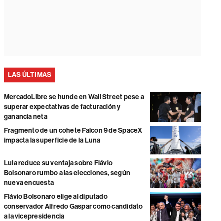
LAS ÚLTIMAS
MercadoLibre se hunde en Wall Street pese a
superar expectativas de facturación y
ganancia neta
Fragmento de un cohete Falcon 9 de SpaceX
impacta la superficie de la Luna
Lula reduce su ventaja sobre Flávio
Bolsonaro rumbo a las elecciones, según
nueva encuesta
Flávio Bolsonaro elige al diputado
conservador Alfredo Gaspar como candidato
a la vicepresidencia