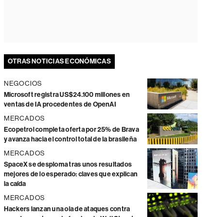
OTRAS NOTICIAS ECONÓMICAS
NEGOCIOS
Microsoft registra US$24.100 millones en
ventas de IA procedentes de OpenAI
MERCADOS
Ecopetrol completa oferta por 25% de Brava
y avanza hacia el control total de la brasileña
MERCADOS
SpaceX se desploma tras unos resultados
mejores de lo esperado: claves que explican
la caída
MERCADOS
Hackers lanzan una ola de ataques contra