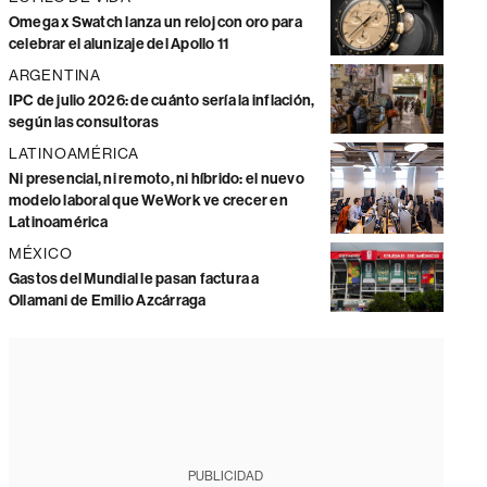
Omega x Swatch lanza un reloj con oro para
celebrar el alunizaje del Apollo 11
ARGENTINA
IPC de julio 2026: de cuánto sería la inflación,
según las consultoras
LATINOAMÉRICA
Ni presencial, ni remoto, ni híbrido: el nuevo
modelo laboral que WeWork ve crecer en
Latinoamérica
MÉXICO
Gastos del Mundial le pasan factura a
Ollamani de Emilio Azcárraga
PUBLICIDAD