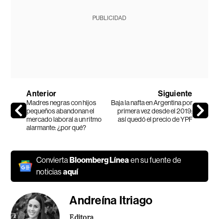
PUBLICIDAD
Anterior
Siguiente
Madres negras con hijos
Baja la nafta en Argentina por
pequeños abandonan el
primera vez desde el 2019:
mercado laboral a un ritmo
así quedó el precio de YPF
alarmante: ¿por qué?
Convierta
Bloomberg Línea
en su fuente de
noticias
aquí
Andreína Itriago
Editora