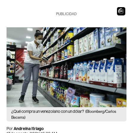
22
PUBLICIDAD
¿Qué compra un venezolano con un dólar?
(Bloomberg/Carlos
Becerra)
Por
Andreína Itriago