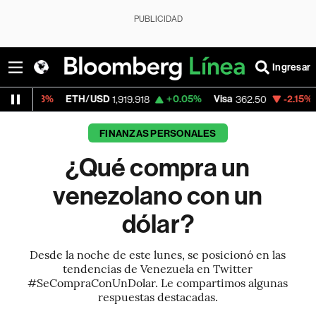
PUBLICIDAD
Ingresar
ETH/USD
+0.05%
Visa
-2.15%
MercadoLibr
1,919.918
362.50
FINANZAS PERSONALES
¿Qué compra un
venezolano con un
dólar?
Desde la noche de este lunes, se posicionó en las
tendencias de Venezuela en Twitter
#SeCompraConUnDolar. Le compartimos algunas
respuestas destacadas.