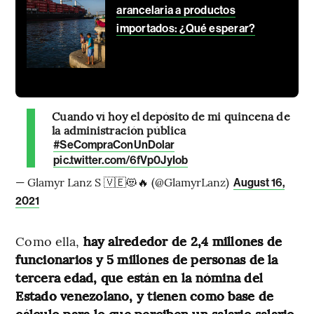
arancelaria a productos
importados: ¿Qué esperar?
Cuando ví hoy el depósito de mi quincena de
la administración pública
#SeCompraConUnDolar
pic.twitter.com/6fVp0JyIob
— Glamyr Lanz S 🇻🇪😻🔥 (@GlamyrLanz)
August 16,
2021
Como ella,
hay alrededor de 2,4 millones de
funcionarios y 5 millones de personas de la
tercera edad, que están en la nómina del
Estado venezolano, y tienen como base de
cálculo para lo que perciben un salario salario