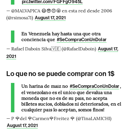
pic.twitter.com/FGFFgO945L
— @MALVAPICA 😷😎😍🤩 en esta red desde 2006
(@rsimosa71)
August 17, 2021
En Venezuela hay hasta una que otra
conciencia que
#SeCompraConUnDolar
— Rafael Daboin Silva🇻🇪 (@RafaelDaboin)
August 17,
2021
Lo que no se puede comprar con 1$
Un harina de maíz no
,
#SeCompraConUnDolar
el venezolano es el único que devalúa una
moneda que no es de su país, no acepta
billetes sucios, doblados ni deteriorados, en el
cualquier país lo aceptan, somos finos!
— P 🌹del 🌹Carmen🌹Freitez 🌹 (@TinaLAMICHI)
August 17, 2021