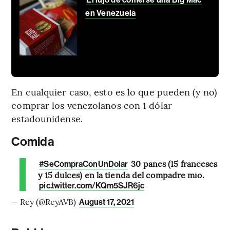
en Venezuela
En cualquier caso, esto es lo que pueden (y no)
comprar los venezolanos con 1 dólar
estadounidense.
Comida
30 panes (15 franceses
#SeCompraConUnDolar
y 15 dulces) en la tienda del compadre mío.
pic.twitter.com/KQm5SJR6jc
— Rey (@ReyAVB)
August 17, 2021