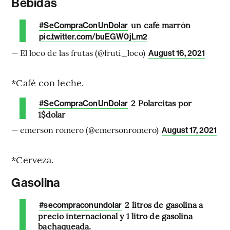
Bebidas
un café marrón
#SeCompraConUnDolar
pic.twitter.com/buEGW0jLm2
— El loco de las frutas (@fruti_loco)
August 16, 2021
*Café con leche.
2 Polarcitas por
#SeCompraConUnDolar
1$dolar
— emerson romero (@emersonromero)
August 17, 2021
*Cerveza.
Gasolina
2 litros de gasolina a
#secompraconundolar
precio internacional y 1 litro de gasolina
bachaqueada.