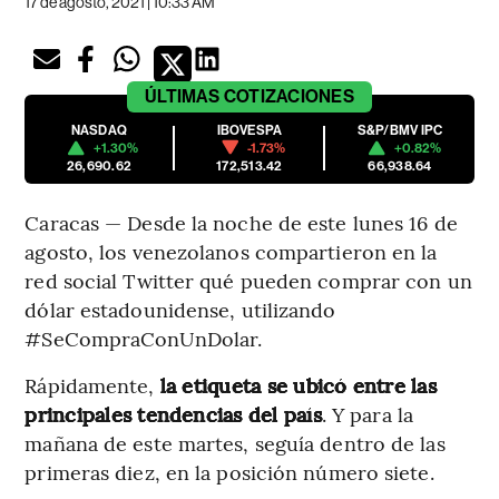
17 de agosto, 2021 | 10:33 AM
ÚLTIMAS
COTIZACIONES
NASDAQ
IBOVESPA
S&P/BMV IPC
+1.30%
-1.73%
+0.82%
26,690.62
172,513.42
66,938.64
Caracas — Desde la noche de este lunes 16 de
agosto, los venezolanos compartieron en la
red social Twitter qué pueden comprar con un
dólar estadounidense, utilizando
#SeCompraConUnDolar.
Rápidamente,
la etiqueta se ubicó entre las
principales tendencias del país
. Y para la
mañana de este martes, seguía dentro de las
primeras diez, en la posición número siete.