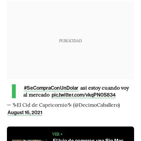
PUBLICIDAD
asi estoy cuando voy
#SeCompraConUnDolar
al mercado
pic.twitter.com/vkqPN0S834
— ♑️El Cid de Capricornio♑️ (@DecimoCaballero)
August 16, 2021
VER +
El lujo de comerse una Big Mac