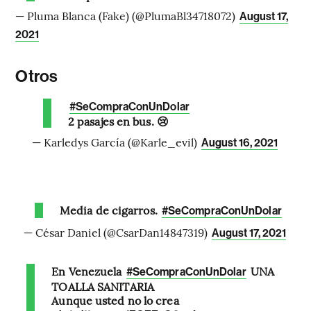
— Pluma Blanca (Fake) (@PlumaBl34718072)
August 17,
2021
Otros
#SeCompraConUnDolar
2 pasajes en bus. 😢
— Karledys García (@Karle_evil)
August 16, 2021
Media de cigarros.
#SeCompraConUnDolar
— César Daniel (@CsarDan14847319)
August 17, 2021
En Venezuela
UNA
#SeCompraConUnDolar
TOALLA SANITARIA
Aunque usted no lo crea