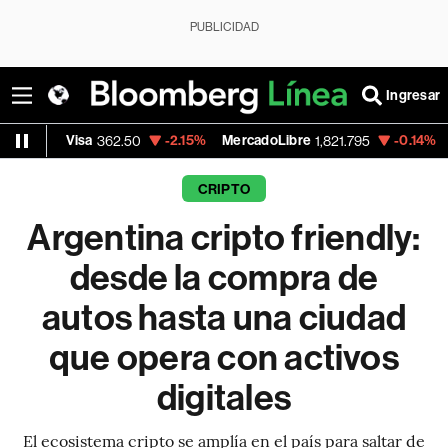
PUBLICIDAD
Ingresar
-2.15%
MercadoLibre
-0.14%
Banco de Bog
362.50
1,821.795
CRIPTO
Argentina cripto friendly:
desde la compra de
autos hasta una ciudad
que opera con activos
digitales
El ecosistema cripto se amplía en el país para saltar de