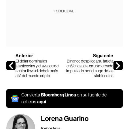
PUBLICIDAD
Anterior
Siguiente
El dólar domina las
Binance despliega su tarjeta
stablecoins y el avance del
en Venezuela en un mercado
sector lleva el debate más
impulsado por el auge de las
allá del mundo cripto
stablecoins
Convierta
Bloomberg Línea
en su fuente de
noticias
aquí
Lorena Guarino
Reportera