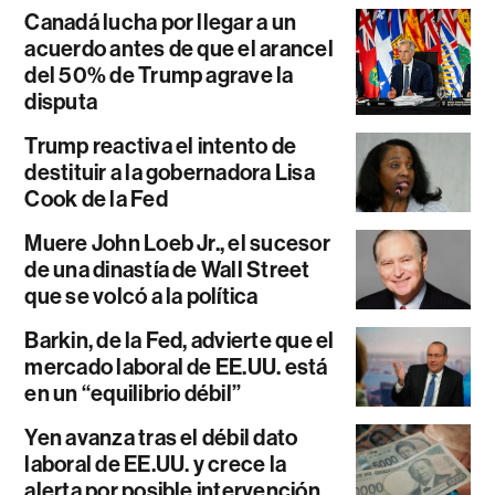
Canadá lucha por llegar a un
acuerdo antes de que el arancel
del 50% de Trump agrave la
disputa
Trump reactiva el intento de
destituir a la gobernadora Lisa
Cook de la Fed
Muere John Loeb Jr., el sucesor
de una dinastía de Wall Street
que se volcó a la política
Barkin, de la Fed, advierte que el
mercado laboral de EE.UU. está
en un “equilibrio débil”
Yen avanza tras el débil dato
laboral de EE.UU. y crece la
alerta por posible intervención