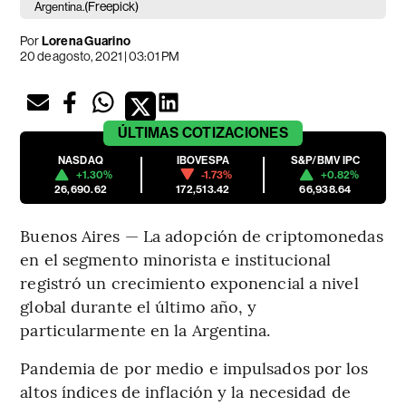
(Freepick)
Argentina.
Por
Lorena Guarino
20 de agosto, 2021 | 03:01 PM
ÚLTIMAS
COTIZACIONES
NASDAQ
IBOVESPA
S&P/BMV IPC
+1.30%
-1.73%
+0.82%
26,690.62
172,513.42
66,938.64
Buenos Aires — La adopción de criptomonedas
en el segmento minorista e institucional
registró un crecimiento exponencial a nivel
global durante el último año, y
particularmente en la Argentina.
Pandemia de por medio e impulsados por los
altos índices de inflación y la necesidad de