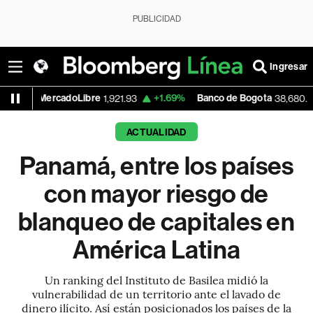
PUBLICIDAD
Ingresar
cadoLibre
+1.69%
Banco de Bogota
-0.31%
1,921.93
38,680.00
ACTUALIDAD
Panamá, entre los países
con mayor riesgo de
blanqueo de capitales en
América Latina
Un ranking del Instituto de Basilea midió la
vulnerabilidad de un territorio ante el lavado de
dinero ilícito. Así están posicionados los países de la