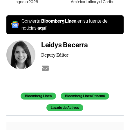
agosto 2026
América Latina y el Caribe
Convierta
Bloomberg Línea
en su fuente de
noticias
aquí
Leidys Becerra
Deputy Editor
Temas de este artículo
Bloomberg Línea
Bloomberg Línea Panamá
Lavado de Activos