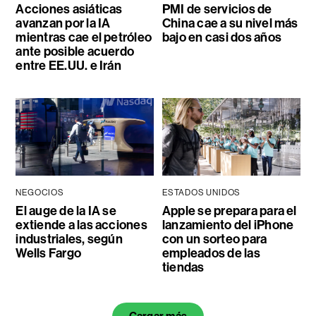
Acciones asiáticas
PMI de servicios de
avanzan por la IA
China cae a su nivel más
mientras cae el petróleo
bajo en casi dos años
ante posible acuerdo
entre EE.UU. e Irán
NEGOCIOS
ESTADOS UNIDOS
El auge de la IA se
Apple se prepara para el
extiende a las acciones
lanzamiento del iPhone
industriales, según
con un sorteo para
Wells Fargo
empleados de las
tiendas