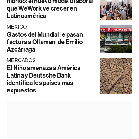
híbrido: el nuevo modelo laboral
que WeWork ve crecer en
Latinoamérica
MÉXICO
Gastos del Mundial le pasan
factura a Ollamani de Emilio
Azcárraga
MERCADOS
El Niño amenaza a América
Latina y Deutsche Bank
identifica los países más
expuestos