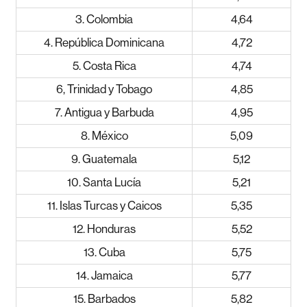
3. Colombia
4,64
4. República Dominicana
4,72
5. Costa Rica
4,74
6, Trinidad y Tobago
4,85
7. Antigua y Barbuda
4,95
8. México
5,09
9. Guatemala
5,12
10. Santa Lucía
5,21
11. Islas Turcas y Caicos
5,35
12. Honduras
5,52
13. Cuba
5,75
14. Jamaica
5,77
15. Barbados
5,82