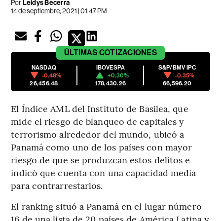
Por
Leidys Becerra
14 de septiembre, 2021 | 01:47 PM
ÚLTIMAS
COTIZACIONES
NASDAQ
IBOVESPA
S&P/BMV IPC
-0.48%
+0.30%
-0.35%
26,456.48
178,430.26
66,596.20
El Índice AML del Instituto de Basilea, que
mide el riesgo de blanqueo de capitales y
terrorismo alrededor del mundo, ubicó a
Panamá como uno de los países con mayor
riesgo de que se produzcan estos delitos e
indicó que cuenta con una capacidad media
para contrarrestarlos.
El ranking situó a Panamá en el lugar número
16 de una lista de 20 países de América Latina y