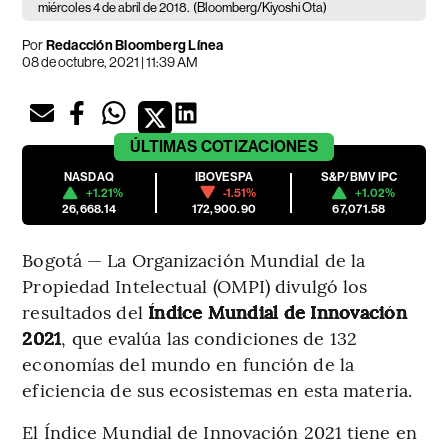
miércoles 4 de abril de 2018.
(Bloomberg/Kiyoshi Ota)
Por
Redacción Bloomberg Línea
08 de octubre, 2021 | 11:39 AM
ÚLTIMAS
COTIZACIONES
NASDAQ
IBOVESPA
S&P/BMV IPC
+1.21%
-1.51%
+1.02%
26,668.14
172,900.90
67,071.58
Bogotá — La Organización Mundial de la
Propiedad Intelectual (OMPI) divulgó los
resultados del
Índice Mundial de Innovación
2021
, que evalúa las condiciones de 132
economías del mundo en función de la
eficiencia de sus ecosistemas en esta materia.
El Índice Mundial de Innovación 2021 tiene en