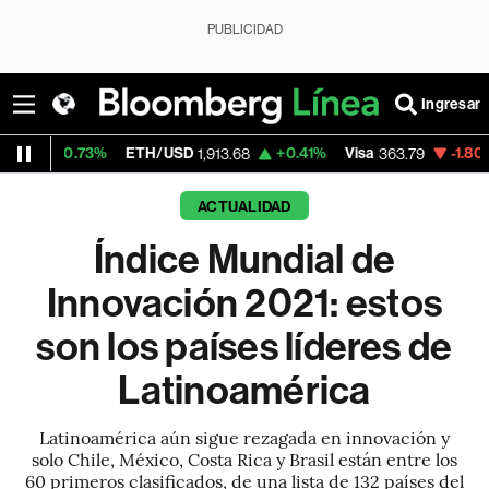
PUBLICIDAD
Ingresar
73%
ETH/USD
+0.41%
Visa
-1.80%
Mercado
1,913.68
363.79
ACTUALIDAD
Índice Mundial de
Innovación 2021: estos
son los países líderes de
Latinoamérica
Latinoamérica aún sigue rezagada en innovación y
solo Chile, México, Costa Rica y Brasil están entre los
60 primeros clasificados, de una lista de 132 países del