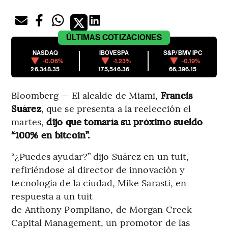
ÚLTIMAS
COTIZACIONES
NASDAQ
IBOVESPA
S&P/BMV IPC
-0.06%
-1.23%
-0.19%
26,348.35
175,546.36
66,396.15
Bloomberg — El alcalde de Miami,
Francis
Suárez
, que se presenta a la reelección el
martes,
dijo que tomaría su próximo sueldo
“100% en bitcoin”.
“¿Puedes ayudar?” dijo Suárez en un tuit,
refiriéndose al director de innovación y
tecnología de la ciudad, Mike Sarasti, en
respuesta a un tuit
de Anthony Pompliano, de Morgan Creek
Capital Management, un promotor de las