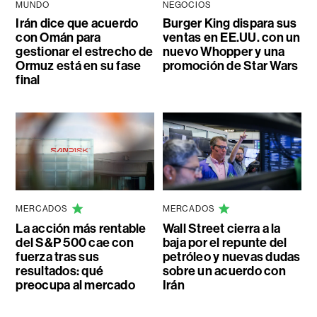
MUNDO
NEGOCIOS
Irán dice que acuerdo
Burger King dispara sus
con Omán para
ventas en EE.UU. con un
gestionar el estrecho de
nuevo Whopper y una
Ormuz está en su fase
promoción de Star Wars
final
MERCADOS
MERCADOS
La acción más rentable
Wall Street cierra a la
del S&P 500 cae con
baja por el repunte del
fuerza tras sus
petróleo y nuevas dudas
resultados: qué
sobre un acuerdo con
preocupa al mercado
Irán