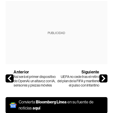
PUBLICIDAD
Anterior
Siguiente
Así será el primer dispositivo
UEFA no cede tras el retiro
de OpenAI: un altavoz con IA,
del plan de la FIFA y mantiene
sensores y piezas móviles
el pulso con Infantino
Convierta
Bloomberg Línea
en su fuente de
noticias
aquí