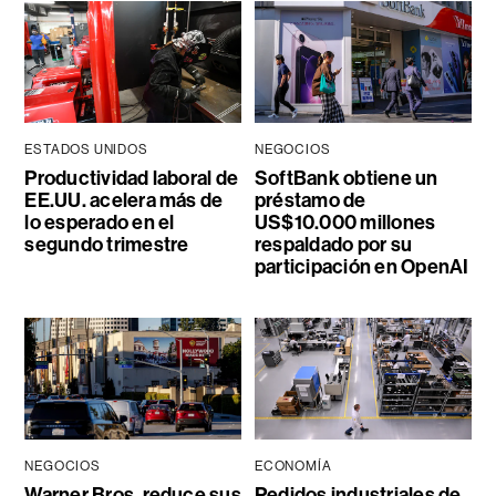
ESTADOS UNIDOS
NEGOCIOS
Productividad laboral de
SoftBank obtiene un
EE.UU. acelera más de
préstamo de
lo esperado en el
US$10.000 millones
segundo trimestre
respaldado por su
participación en OpenAI
NEGOCIOS
ECONOMÍA
Warner Bros. reduce sus
Pedidos industriales de