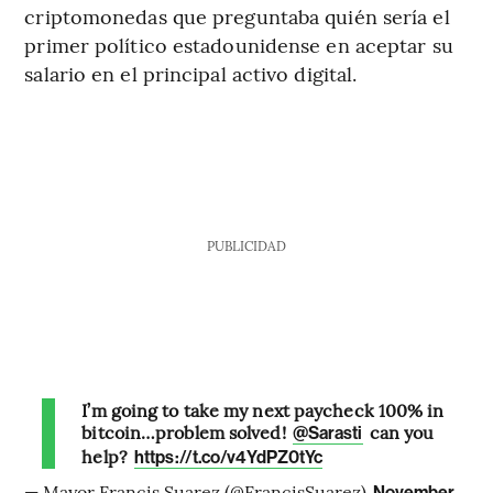
criptomonedas que preguntaba quién sería el
primer político estadounidense en aceptar su
salario en el principal activo digital.
PUBLICIDAD
I’m going to take my next paycheck 100% in
bitcoin…problem solved!
can you
@Sarasti
help?
https://t.co/v4YdPZ0tYc
— Mayor Francis Suarez (@FrancisSuarez)
November