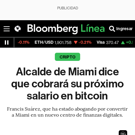
PUBLICIDAD
Ingresar
.11%
ETH/USD
-0.21%
Visa
+0.52%
Merca
1,901.758
370.47
CRIPTO
Alcalde de Miami dice
que cobrará su próximo
salario en bitcoin
Francis Suárez, que ha estado abogando por convertir
a Miami en un nuevo centro de finanzas digitales.
22