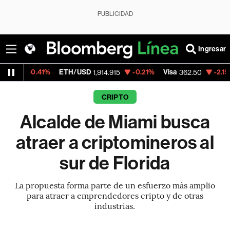
PUBLICIDAD
Ingresar
.41%
ETH/USD
-0.21%
Visa
-2.15%
Mercad
1,914.915
362.50
CRIPTO
Alcalde de Miami busca
atraer a criptomineros al
sur de Florida
La propuesta forma parte de un esfuerzo más amplio
para atraer a emprendedores cripto y de otras
industrias.