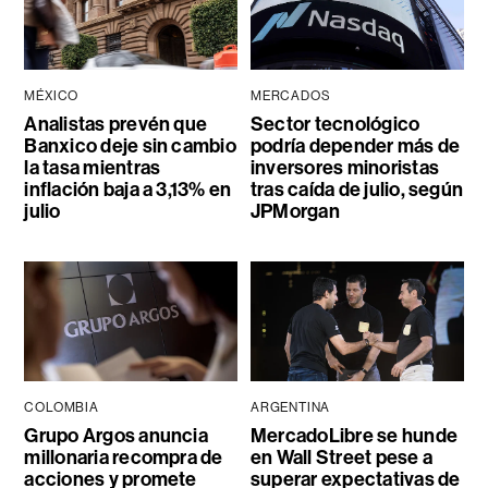
MÉXICO
MERCADOS
Analistas prevén que
Sector tecnológico
Banxico deje sin cambio
podría depender más de
la tasa mientras
inversores minoristas
inflación baja a 3,13% en
tras caída de julio, según
julio
JPMorgan
COLOMBIA
ARGENTINA
Grupo Argos anuncia
MercadoLibre se hunde
millonaria recompra de
en Wall Street pese a
acciones y promete
superar expectativas de