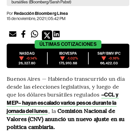
bursátiles
(Bloomberg/Sarah Pabst)
Por
Redacción Bloomberg Línea
15 de noviembre, 2021 | 05:42 PM
ÚLTIMAS
COTIZACIONES
NASDAQ
IBOVESPA
S&P/BMV IPC
-0.14%
-1.02%
-0.16%
26,327.80
175,910.68
66,422.03
Buenos Aires — Habiendo transcurrido un día
desde las elecciones legislativas, y luego de
que los dólares bursátiles regulados
–CCL y
MEP– hayan escalado varios pesos durante la
, la
Comisión Nacional de
jornada del lunes
Valores (CNV) anunció un nuevo ajuste en su
política cambiaria.