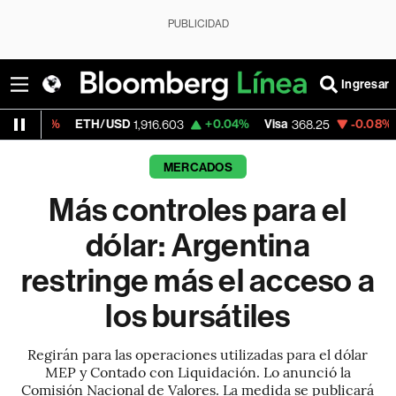
PUBLICIDAD
Ingresar
ETH/USD
+0.04%
Visa
-0.08%
MercadoL
1,916.603
368.25
MERCADOS
Más controles para el
dólar: Argentina
restringe más el acceso a
los bursátiles
Regirán para las operaciones utilizadas para el dólar
MEP y Contado con Liquidación. Lo anunció la
Comisión Nacional de Valores. La medida se publicará