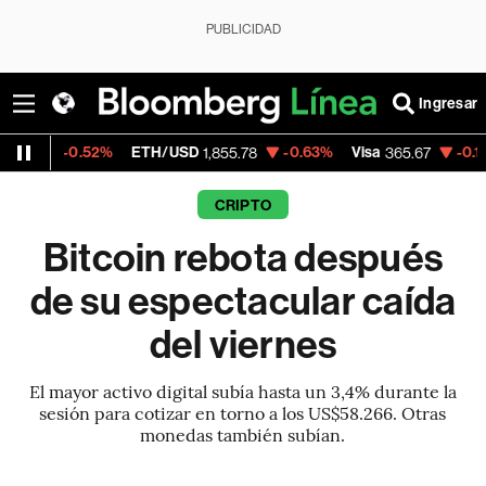
PUBLICIDAD
Ingresar
%
ETH/USD
-0.63%
Visa
-0.13%
MercadoLi
1,855.78
365.67
CRIPTO
Bitcoin rebota después
de su espectacular caída
del viernes
El mayor activo digital subía hasta un 3,4% durante la
sesión para cotizar en torno a los US$58.266. Otras
monedas también subían.