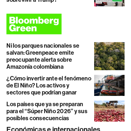
Ni los parques nacionales se
salvan: Greenpeace emite
preocupante alerta sobre
Amazonía colombiana
¿Cómo invertir ante el fenómeno
de El Niño? Los activos y
sectores que podrían ganar
Los países que ya se preparan
para el “Súper Niño 2026” y sus
posibles consecuencias
Económicas e internacionales