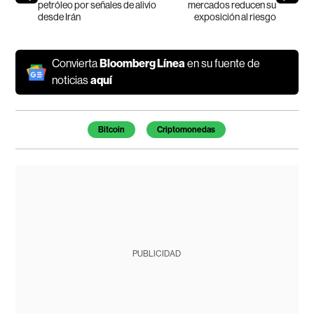
petróleo por señales de alivio
mercados reducen su
desde Irán
exposición al riesgo
Convierta
Bloomberg Línea
en su fuente de
noticias
aquí
Temas de este artículo
Bitcoin
Criptomonedas
PUBLICIDAD