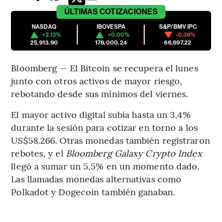
ÚLTIMAS
COTIZACIONES
NASDAQ
IBOVESPA
S&P/BMV IPC
+2.13%
+0.00%
-0.36%
25,913.90
178,000.24
66,697.22
Bloomberg — El Bitcoin se recupera el lunes
junto con otros activos de mayor riesgo,
rebotando desde sus mínimos del viernes.
El mayor activo digital subía hasta un 3,4%
durante la sesión para cotizar en torno a los
US$58.266. Otras monedas también registraron
rebotes, y el
Bloomberg Galaxy Crypto Index
llegó a sumar un 5,5% en un momento dado.
Las llamadas monedas alternativas como
Polkadot y Dogecoin también ganaban.