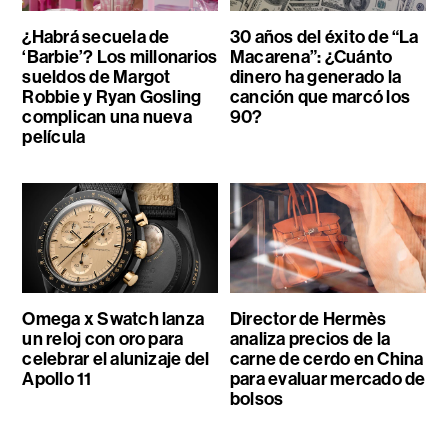
¿Habrá secuela de
30 años del éxito de “La
‘Barbie’? Los millonarios
Macarena”: ¿Cuánto
sueldos de Margot
dinero ha generado la
Robbie y Ryan Gosling
canción que marcó los
complican una nueva
90?
película
Omega x Swatch lanza
Director de Hermès
un reloj con oro para
analiza precios de la
celebrar el alunizaje del
carne de cerdo en China
Apollo 11
para evaluar mercado de
bolsos