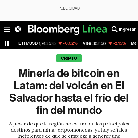
PUBLICIDAD
Ingresar
/USD
-0.02%
Visa
-2.15%
MercadoLibre
1,913.575
362.50
1,
CRIPTO
Minería de bitcoin en
Latam: del volcán en El
Salvador hasta el frío del
fin del mundo
A pesar de que la región no es uno de los principales
destinos para minar criptomonedas, ya hay señales
incipientes de que se empieza a generar una