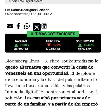
el país. Foto: Digital Assets
Por
Carlos Rodríguez Salcedo
25 de noviembre, 2021 | 08:03 AM
ÚLTIMAS
COTIZACIONES
NASDAQ
IBOVESPA
S&P/BMV IPC
+1.30%
-1.73%
+0.82%
26,690.62
172,513.42
66,938.64
Bloomberg Línea — A Theo Toukoumidis
no le
quedó alternativa que convertir la crisis de
Venezuela en una oportunidad
. El desplome
de la economía y la divisa del país caribeño lo
llevaron a buscar una salida, y las palabras
“moneda digital” le mostraron cuál podía ser la
solución.
Las escuchó por primera vez de
parte de un familiar, y a partir de ahí empezó