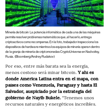
Minería de bitcoin
La potencia informática de cada una de las máquinas
permite resolver problemas matemáticos que, al hacerlo, entrega
criptoactivos como recompensa. En la foto, trabajador inspecciona los
dispositivos de hardware mientras los equipos de minería operan dentro
de la granja de minería de criptomonedas CryptoUniverse en Nadvoitsy,
Rusia.
(Bloomberg/Andrey Rudakov)
Por eso, entre más barata sea la energía,
menos costoso será minar bitcoin.
Y ahí es
donde América Latina entra en el mapa, con
países como Venezuela, Paraguay y hasta El
Salvador, auspiciado por la estrategia del
gobierno de Nayib Bukele.
“Tenemos unos
recursos naturales y energéticos increíbles.