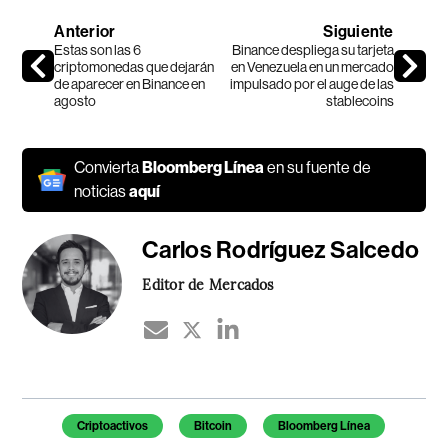
Anterior
Siguiente
Estas son las 6
Binance despliega su tarjeta
criptomonedas que dejarán
en Venezuela en un mercado
de aparecer en Binance en
impulsado por el auge de las
agosto
stablecoins
Convierta
Bloomberg Línea
en su fuente de
noticias
aquí
Carlos Rodríguez Salcedo
Editor de Mercados
Temas de este artículo
Criptoactivos
Bitcoin
Bloomberg Línea