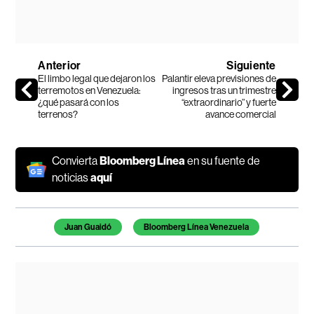
Anterior
Siguiente
El limbo legal que dejaron los
Palantir eleva previsiones de
terremotos en Venezuela:
ingresos tras un trimestre
¿qué pasará con los
“extraordinario” y fuerte
terrenos?
avance comercial
Convierta
Bloomberg Línea
en su fuente de
noticias
aquí
Temas de este artículo
Juan Guaidó
Bloomberg Línea Venezuela