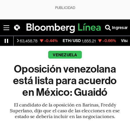
PUBLICIDAD
Ingresar
-0.44%
ETH/USD
-0.66%
Visa
63,458.78
1,855.21
365.67
VENEZUELA
Oposición venezolana
está lista para acuerdo
en México: Guaidó
El candidato de la oposición en Barinas, Freddy
Superlano, dijo que el caso de las elecciones en ese
estado se debería incluir en las negociaciones.