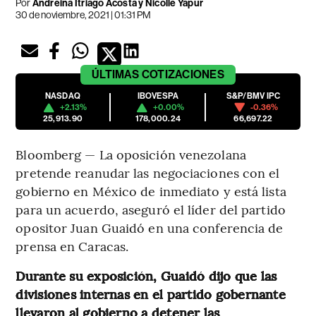
Por
Andreina Itriago Acosta y Nicolle Yapur
30 de noviembre, 2021 | 01:31 PM
ÚLTIMAS
COTIZACIONES
NASDAQ
IBOVESPA
S&P/BMV IPC
+2.13%
+0.00%
-0.36%
25,913.90
178,000.24
66,697.22
Bloomberg — La oposición venezolana
pretende reanudar las negociaciones con el
gobierno en México de inmediato y está lista
para un acuerdo, aseguró el líder del partido
opositor Juan Guaidó en una conferencia de
prensa en Caracas.
Durante su exposición, Guaidó dijo que las
divisiones internas en el partido gobernante
llevaron al gobierno a detener las