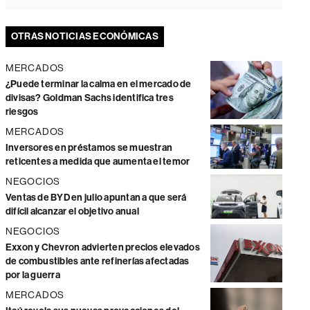
OTRAS NOTICIAS ECONÓMICAS
MERCADOS
¿Puede terminar la calma en el mercado de
divisas? Goldman Sachs identifica tres
riesgos
MERCADOS
Inversores en préstamos se muestran
reticentes a medida que aumenta el temor
NEGOCIOS
Ventas de BYD en julio apuntan a que será
difícil alcanzar el objetivo anual
NEGOCIOS
Exxon y Chevron advierten precios elevados
de combustibles ante refinerías afectadas
por la guerra
MERCADOS