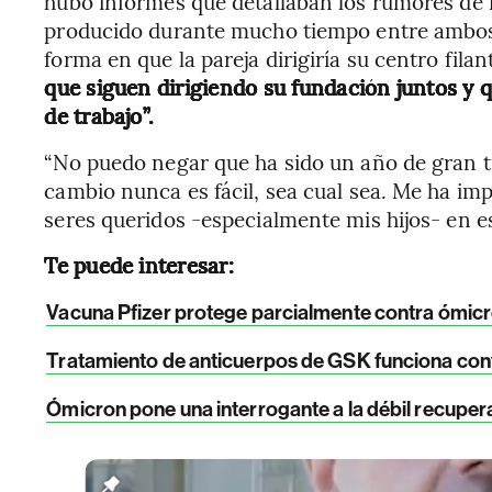
hubo informes que detallaban los rumores de i
producido durante mucho tiempo entre ambos
forma en que la pareja dirigiría su centro fil
que siguen dirigiendo su fundación juntos y
de trabajo”.
“No puedo negar que ha sido un año de gran tr
cambio nunca es fácil, sea cual sea. Me ha im
seres queridos -especialmente mis hijos- en est
Te puede interesar:
Vacuna Pfizer protege parcialmente contra ómic
Tratamiento de anticuerpos de GSK funciona con
Ómicron pone una interrogante a la débil recupe