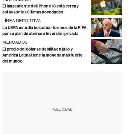
El lanzamiento del iPhone 18 está cerca y
estas son las últimas novedades
LÍNEA DEPORTIVA
La UEFA estudia boicotear torneos de la FIFA
por su plan de abrirse a inversión privada
MERCADOS
El precio del dólar se debilita en julio y
América Latina tiene la moneda más fuerte
del mundo
PUBLICIDAD