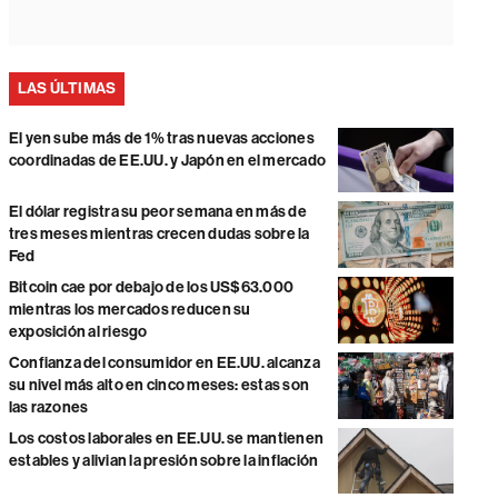
LAS ÚLTIMAS
El yen sube más de 1% tras nuevas acciones
coordinadas de EE.UU. y Japón en el mercado
El dólar registra su peor semana en más de
tres meses mientras crecen dudas sobre la
Fed
Bitcoin cae por debajo de los US$63.000
mientras los mercados reducen su
exposición al riesgo
Confianza del consumidor en EE.UU. alcanza
su nivel más alto en cinco meses: estas son
las razones
Los costos laborales en EE.UU. se mantienen
estables y alivian la presión sobre la inflación