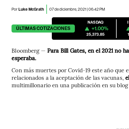
Por
Luke McGrath
07 de diciembre, 2021 | 06:42 PM
NASDAQ
+1.00%
ÚLTIMAS
COTIZACIONES
25,373.85
Bloomberg —
Para Bill Gates, en el 2021 no h
esperaba.
Con más muertes por Covid-19 este año que en 
relacionados a la aceptación de las vacunas,
e
multimillonario en una publicación en su blog 