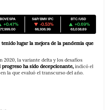
IBOVESPA
S&P/BMV IPC
BTC/USD
+0.47%
-0.53%
+0.69%
177,999.00
66,936.99
63,038.89
a tenido lugar la mejora de la pandemia que
2020, la variante delta y los desafíos
l progreso ha sido decepcionante,
indicó el
en la que evaluó el transcurso del año.