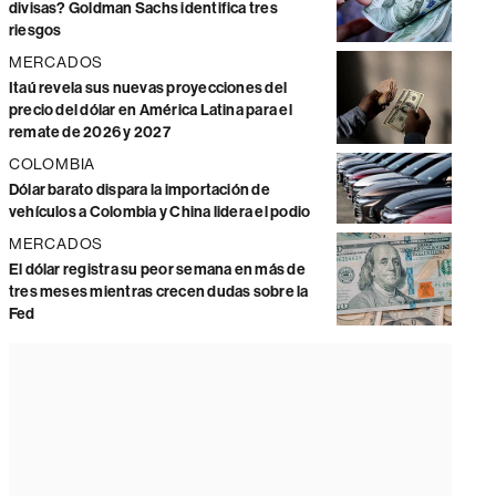
divisas? Goldman Sachs identifica tres
riesgos
MERCADOS
Itaú revela sus nuevas proyecciones del
precio del dólar en América Latina para el
remate de 2026 y 2027
COLOMBIA
Dólar barato dispara la importación de
vehículos a Colombia y China lidera el podio
MERCADOS
El dólar registra su peor semana en más de
tres meses mientras crecen dudas sobre la
Fed