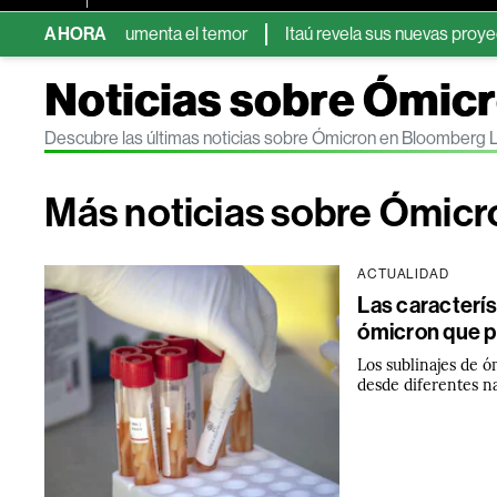
a que aumenta el temor
AHORA
Itaú revela sus nuevas proyecciones de
Noticias sobre Ómic
Descubre las últimas noticias sobre Ómicron en Bloomberg 
Más noticias sobre Ómicr
ACTUALIDAD
Las caracterís
ómicron que 
Los sublinajes de ó
desde diferentes n