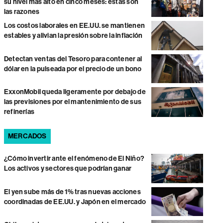
su nivel más alto en cinco meses: estas son
las razones
Los costos laborales en EE.UU. se mantienen
estables y alivian la presión sobre la inflación
Detectan ventas del Tesoro para contener al
dólar en la pulseada por el precio de un bono
ExxonMobil queda ligeramente por debajo de
las previsiones por el mantenimiento de sus
refinerías
MERCADOS
¿Cómo invertir ante el fenómeno de El Niño?
Los activos y sectores que podrían ganar
El yen sube más de 1% tras nuevas acciones
coordinadas de EE.UU. y Japón en el mercado