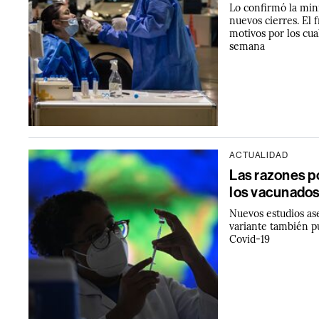
Lo confirmó la min
nuevos cierres. El 
motivos por los cu
semana
ACTUALIDAD
Las razones po
los vacunado
Nuevos estudios as
variante también p
Covid-19