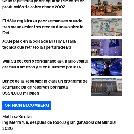
Chile registra su peor segundo trimestre en
producción de cobre desde 2007
El dólar registra su peor semana en más de
tres meses mientras crecen dudas sobre la
Fed
¿Qué pasó en la bolsa de Brasil? La falla
técnica que retrasó la apertura de B3
Wall Street cerró con ganancias un julio volátil
gracias a Amazon y el entusiasmo por la IA
Banco de la República iniciará un programa de
acumulación de reservas por hasta
US$4.000 millones
OPINIÓN BLOOMBERG
Matthew Brooker
Inglaterra fue, después de todo, la gran ganadora del Mundial
2026