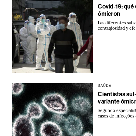
Covid-19: qué
ómicron
Las diferentes sub
contagiosidad y ef
SAÚDE
Cientistas su
variante ômic
Segundo especialist
casos de infecções 