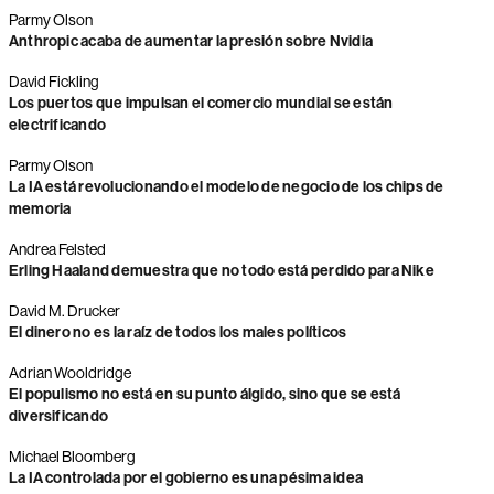
Parmy Olson
Anthropic acaba de aumentar la presión sobre Nvidia
David Fickling
Los puertos que impulsan el comercio mundial se están
electrificando
Parmy Olson
La IA está revolucionando el modelo de negocio de los chips de
memoria
Andrea Felsted
Erling Haaland demuestra que no todo está perdido para Nike
David M. Drucker
El dinero no es la raíz de todos los males políticos
Adrian Wooldridge
El populismo no está en su punto álgido, sino que se está
diversificando
Michael Bloomberg
La IA controlada por el gobierno es una pésima idea