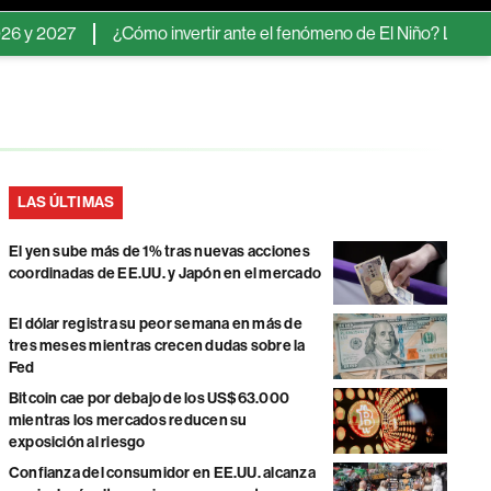
¿Cómo invertir ante el fenómeno de El Niño? Los activos y se
LAS ÚLTIMAS
El yen sube más de 1% tras nuevas acciones
coordinadas de EE.UU. y Japón en el mercado
El dólar registra su peor semana en más de
tres meses mientras crecen dudas sobre la
Fed
Bitcoin cae por debajo de los US$63.000
mientras los mercados reducen su
exposición al riesgo
Confianza del consumidor en EE.UU. alcanza