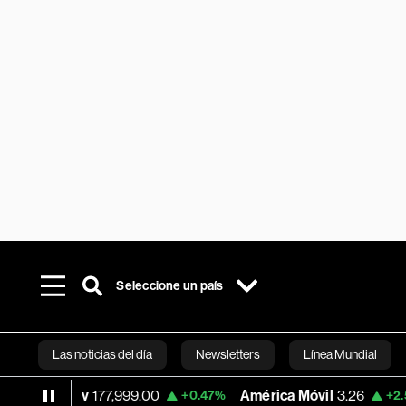
Seleccione un país
Las noticias del día
Newsletters
Línea Mundial
Ibov
177,999.00
América Móvil
3.26
Mer
+0.47%
+2.52%
Bloomberg 