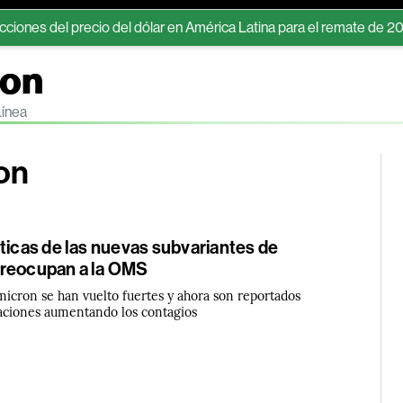
l precio del dólar en América Latina para el remate de 2026 y 2027
ron
Línea
on
ticas de las nuevas subvariantes de
preocupan a la OMS
micron se han vuelto fuertes y ahora son reportados
aciones aumentando los contagios