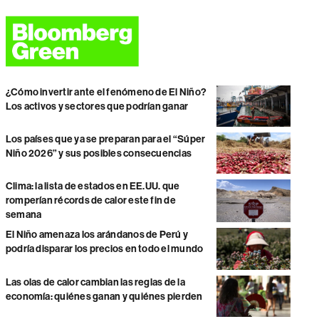
¿Cómo invertir ante el fenómeno de El Niño?
Los activos y sectores que podrían ganar
Los países que ya se preparan para el “Súper
Niño 2026” y sus posibles consecuencias
Clima: la lista de estados en EE.UU. que
romperían récords de calor este fin de
semana
El Niño amenaza los arándanos de Perú y
podría disparar los precios en todo el mundo
Las olas de calor cambian las reglas de la
economía: quiénes ganan y quiénes pierden