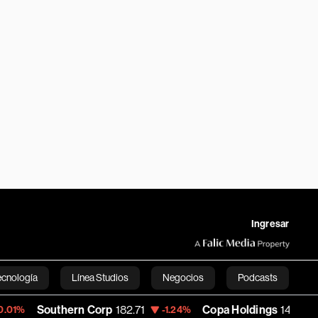
Ingresar
ecnología
Línea Studios
Negocios
Podcasts
uthern Corp
182.71
Copa Holdings
141.22
-1.24%
-0.71%
English