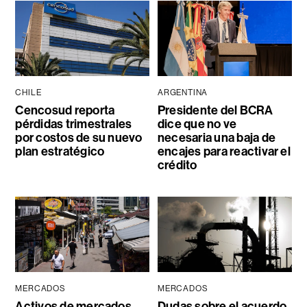
CHILE
ARGENTINA
Cencosud reporta
Presidente del BCRA
pérdidas trimestrales
dice que no ve
por costos de su nuevo
necesaria una baja de
plan estratégico
encajes para reactivar el
crédito
MERCADOS
MERCADOS
Activos de mercados
Dudas sobre el acuerdo