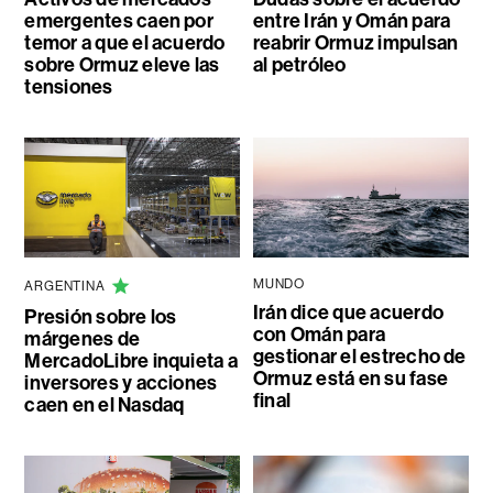
emergentes caen por
entre Irán y Omán para
temor a que el acuerdo
reabrir Ormuz impulsan
sobre Ormuz eleve las
al petróleo
tensiones
MUNDO
ARGENTINA
Irán dice que acuerdo
Presión sobre los
con Omán para
márgenes de
gestionar el estrecho de
MercadoLibre inquieta a
Ormuz está en su fase
inversores y acciones
final
caen en el Nasdaq