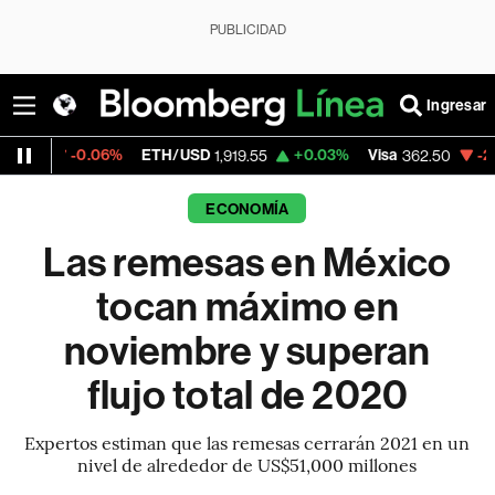
PUBLICIDAD
Ingresar
0.06%
ETH/USD
+0.03%
Visa
-2.15%
Merc
1,919.55
362.50
ECONOMÍA
Las remesas en México
tocan máximo en
noviembre y superan
flujo total de 2020
Expertos estiman que las remesas cerrarán 2021 en un
nivel de alrededor de US$51,000 millones