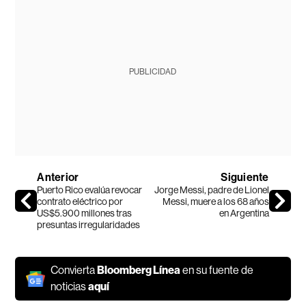
PUBLICIDAD
Anterior
Siguiente
Puerto Rico evalúa revocar
Jorge Messi, padre de Lionel
contrato eléctrico por
Messi, muere a los 68 años
US$5.900 millones tras
en Argentina
presuntas irregularidades
Convierta
Bloomberg Línea
en su fuente de
noticias
aquí