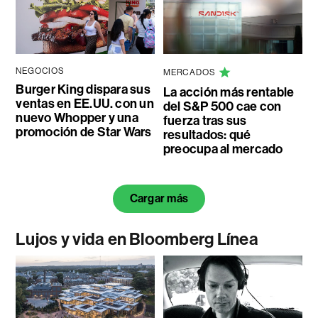
NEGOCIOS
MERCADOS
Burger King dispara sus
La acción más rentable
ventas en EE.UU. con un
del S&P 500 cae con
nuevo Whopper y una
fuerza tras sus
promoción de Star Wars
resultados: qué
preocupa al mercado
Cargar más
Lujos y vida en Bloomberg Línea