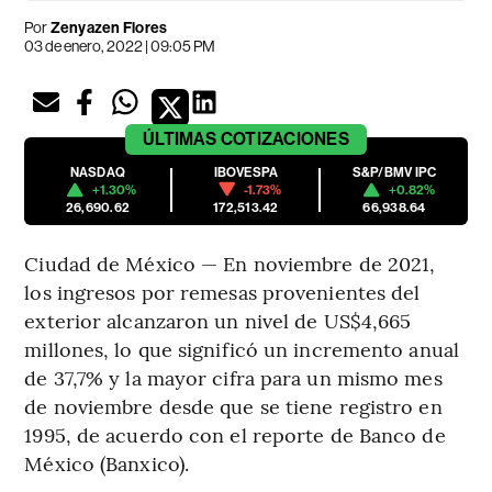
Por
Zenyazen Flores
03 de enero, 2022 | 09:05 PM
ÚLTIMAS
COTIZACIONES
NASDAQ
IBOVESPA
S&P/BMV IPC
+1.30%
-1.73%
+0.82%
26,690.62
172,513.42
66,938.64
Ciudad de México — En noviembre de 2021,
los ingresos por remesas provenientes del
exterior alcanzaron un nivel de US$4,665
millones, lo que significó un incremento anual
de 37,7% y la mayor cifra para un mismo mes
de noviembre desde que se tiene registro en
1995, de acuerdo con el reporte de Banco de
México (Banxico).