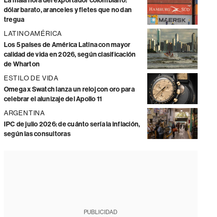
La mala hora del exportador colombiano:
dólar barato, aranceles y fletes que no dan
tregua
LATINOAMÉRICA
Los 5 países de América Latina con mayor
calidad de vida en 2026, según clasificación
de Wharton
ESTILO DE VIDA
Omega x Swatch lanza un reloj con oro para
celebrar el alunizaje del Apollo 11
ARGENTINA
IPC de julio 2026: de cuánto sería la inflación,
según las consultoras
PUBLICIDAD