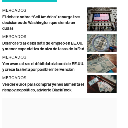
MERCADOS
El debate sobre “Sell América” resurge tras
decisiones de Washington que siembran
dudas
MERCADOS
Dólar cae tras débil dato de empleo en EE.UU.
y menor expectativa de alza de tasas de la Fed
MERCADOS
Yen avanza tras el débil dato laboral de EE.UU.
y crece la alerta por posible intervención
MERCADOS
Vender euros para comprar yenes aumenta el
riesgo geopolítico, advierte BlackRock