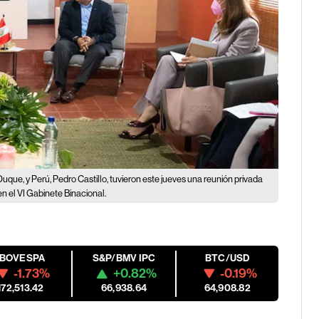
uque, y Perú, Pedro Castillo, tuvieron este jueves una reunión privada
en el VI Gabinete Binacional.
IBOVESPA
S&P/BMV IPC
BTC/USD
-1.73%
+0.82%
-0.19%
172,513.42
66,938.64
64,908.82