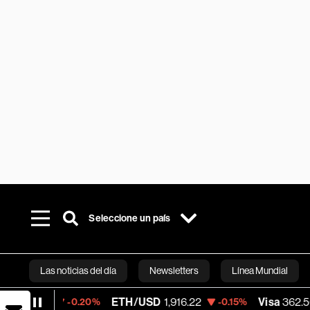
Seleccione un país
Las noticias del día
Newsletters
Línea Mundial
ETH/USD
1,916.22
Visa
362.50
-0.20%
-0.15%
-2.15%
Bloomberg 