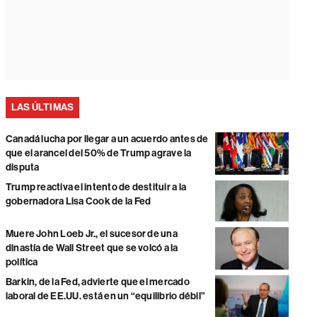
LAS ÚLTIMAS
Canadá lucha por llegar a un acuerdo antes de
que el arancel del 50% de Trump agrave la
disputa
Trump reactiva el intento de destituir a la
gobernadora Lisa Cook de la Fed
Muere John Loeb Jr., el sucesor de una
dinastía de Wall Street que se volcó a la
política
Barkin, de la Fed, advierte que el mercado
laboral de EE.UU. está en un “equilibrio débil”