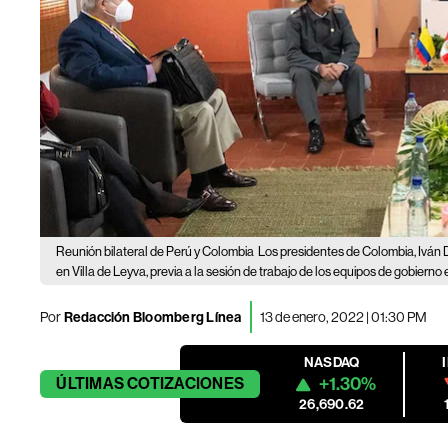
Reunión bilateral de Perú y Colombia
Los presidentes de Colombia, Iván D
en Villa de Leyva, previa a la sesión de trabajo de los equipos de gobierno 
Por
Redacción Bloomberg Línea
13 de enero, 2022 | 01:30 PM
NASDAQ
+1.30%
ÚLTIMAS
COTIZACIONES
26,690.62