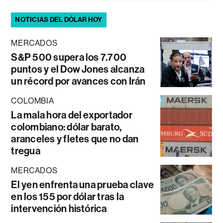
NOTICIAS DEL DÓLAR HOY
MERCADOS
S&P 500 supera los 7.700
puntos y el Dow Jones alcanza
un récord por avances con Irán
COLOMBIA
La mala hora del exportador
colombiano: dólar barato,
aranceles y fletes que no dan
tregua
MERCADOS
El yen enfrenta una prueba clave
en los 155 por dólar tras la
intervención histórica