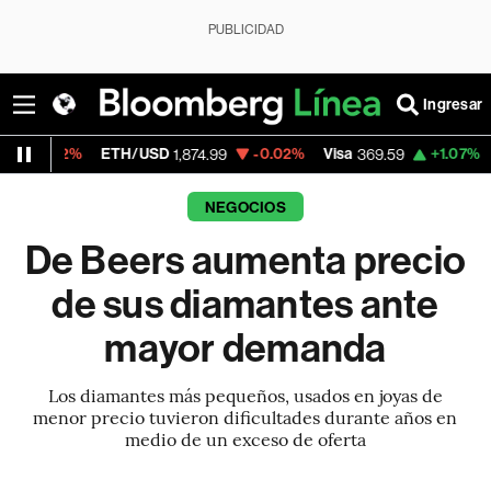
PUBLICIDAD
Ingresar
ETH/USD
-0.02%
Visa
+1.07%
MercadoLib
1,874.99
369.59
NEGOCIOS
De Beers aumenta precio
de sus diamantes ante
mayor demanda
Los diamantes más pequeños, usados en joyas de
menor precio tuvieron dificultades durante años en
medio de un exceso de oferta