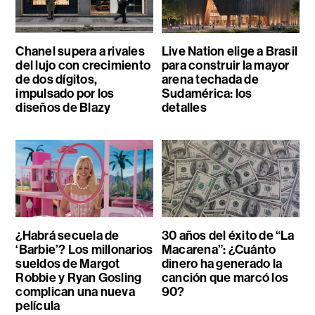
Chanel supera a rivales
Live Nation elige a Brasil
del lujo con crecimiento
para construir la mayor
de dos dígitos,
arena techada de
impulsado por los
Sudamérica: los
diseños de Blazy
detalles
¿Habrá secuela de
30 años del éxito de “La
‘Barbie’? Los millonarios
Macarena”: ¿Cuánto
sueldos de Margot
dinero ha generado la
Robbie y Ryan Gosling
canción que marcó los
complican una nueva
90?
película