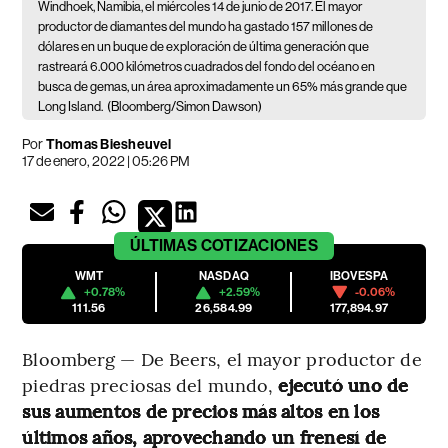
Windhoek, Namibia, el miércoles 14 de junio de 2017. El mayor
productor de diamantes del mundo ha gastado 157 millones de
dólares en un buque de exploración de última generación que
rastreará 6.000 kilómetros cuadrados del fondo del océano en
busca de gemas, un área aproximadamente un 65% más grande que
Long Island.
(Bloomberg/Simon Dawson)
Por
Thomas Biesheuvel
17 de enero, 2022 | 05:26 PM
ÚLTIMAS
COTIZACIONES
WMT
NASDAQ
IBOVESPA
+0.78%
+2.59%
-0.06%
111.56
26,584.99
177,894.97
Bloomberg — De Beers, el mayor productor de
piedras preciosas del mundo,
ejecutó uno de
sus aumentos de precios más altos en los
últimos años, aprovechando un frenesí de