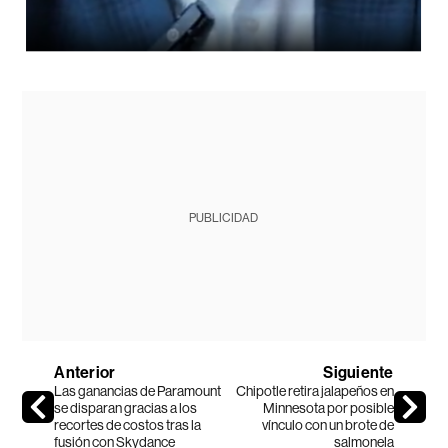
PUBLICIDAD
Anterior
Siguiente
Las ganancias de Paramount
Chipotle retira jalapeños en
se disparan gracias a los
Minnesota por posible
recortes de costos tras la
vínculo con un brote de
fusión con Skydance
salmonela