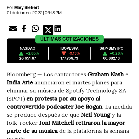
Por
Mary Biekert
01 de febrero, 2022 | 06:18 PM
ÚLTIMAS
COTIZACIONES
NASDAQ
IBOVESPA
S&P/BMV IPC
+2.85%
-0.13%
+0.28%
26,651.97
177,769.73
66,882.13
Bloomberg — Los cantautores
Graham Nash
e
India Arie
anunciaron el martes planes para
eliminar su música de Spotify Technology SA
(SPOT)
en protesta por su apoyo al
controvertido podcaster Joe Rogan
. La medida
se produce después de que
Neil Young
y la
folk-rocker
Joni Mitchell retiraron la mayor
parte de su música
de la plataforma la semana
pasada.