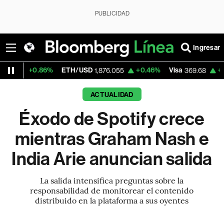
PUBLICIDAD
Ingresar
.86%
ETH/USD
+0.46%
Visa
+1.10%
Merc
1,876.055
369.68
ACTUALIDAD
Éxodo de Spotify crece
mientras Graham Nash e
India Arie anuncian salida
La salida intensifica preguntas sobre la
responsabilidad de monitorear el contenido
distribuido en la plataforma a sus oyentes