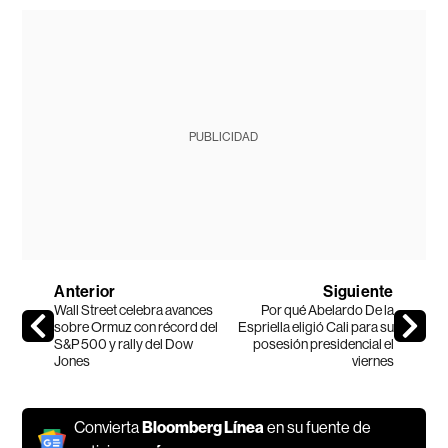
PUBLICIDAD
Anterior
Siguiente
Wall Street celebra avances
Por qué Abelardo De la
sobre Ormuz con récord del
Espriella eligió Cali para su
S&P 500 y rally del Dow
posesión presidencial el
Jones
viernes
Convierta
Bloomberg Línea
en su fuente de