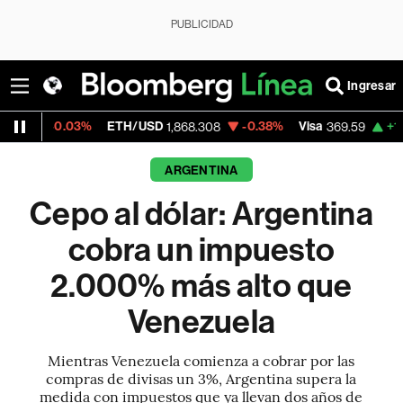
PUBLICIDAD
Ingresar
3%
ETH/USD
-0.38%
Visa
+1.07%
Mercad
1,868.308
369.59
ARGENTINA
Cepo al dólar: Argentina
cobra un impuesto
2.000% más alto que
Venezuela
Mientras Venezuela comienza a cobrar por las
compras de divisas un 3%, Argentina supera la
medida con impuestos que ya llevan dos años de