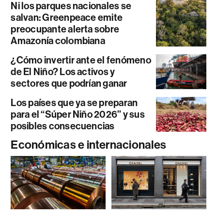
Ni los parques nacionales se
salvan: Greenpeace emite
preocupante alerta sobre
Amazonía colombiana
¿Cómo invertir ante el fenómeno
de El Niño? Los activos y
sectores que podrían ganar
Los países que ya se preparan
para el “Súper Niño 2026” y sus
posibles consecuencias
Económicas e internacionales