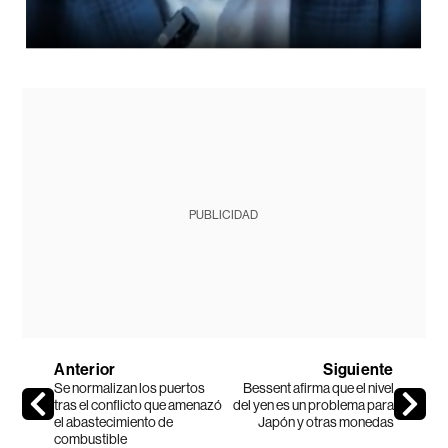
PUBLICIDAD
Anterior
Siguiente
Se normalizan los puertos
Bessent afirma que el nivel
tras el conflicto que amenazó
del yen es un problema para
el abastecimiento de
Japón y otras monedas
combustible