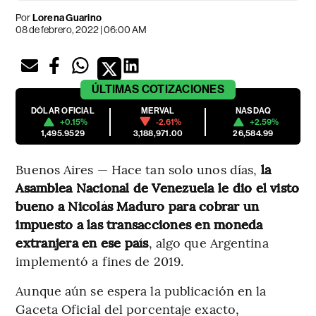
Por
Lorena Guarino
08 de febrero, 2022 | 06:00 AM
ÚLTIMAS
COTIZACIONES
DÓLAR OFICIAL
MERVAL
NASDAQ
+0.15%
-2.61%
+2.59%
1,495.9529
3,188,971.00
26,584.99
Buenos Aires — Hace tan solo unos días,
la
Asamblea Nacional de Venezuela le dio el visto
bueno a Nicolás Maduro para cobrar un
impuesto a las transacciones en moneda
extranjera en ese país
, algo que Argentina
implementó a fines de 2019.
Aunque aún se espera la publicación en la
Gaceta Oficial del porcentaje exacto,