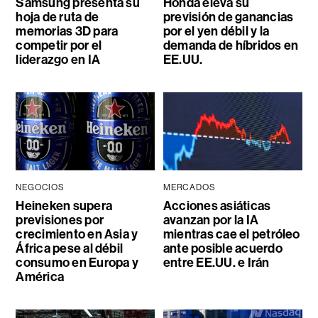
Samsung presenta su
Honda eleva su
hoja de ruta de
previsión de ganancias
memorias 3D para
por el yen débil y la
competir por el
demanda de híbridos en
liderazgo en IA
EE.UU.
NEGOCIOS
MERCADOS
Heineken supera
Acciones asiáticas
previsiones por
avanzan por la IA
crecimiento en Asia y
mientras cae el petróleo
África pese al débil
ante posible acuerdo
consumo en Europa y
entre EE.UU. e Irán
América