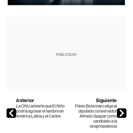
PUBLICIDAD
Anterior
Siguiente
La ONU advierte que El Niño
Flávio Bolsonaro elige al
podría agravar el hambre en
diputado conservador
América Latina y el Caribe
Alfredo Gaspar como
candidato a la
vicepresidencia