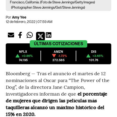
Francisco, California. (Foto de Steve Jennings/Getty Images)
(Photographer: Steve Jennings/Get/Steve Jennings)
Por
Amy Yee
12 de febrero, 2022 | 07:59 AM
ÚLTIMAS
COTIZACIONES
NFLX
AMZN
DIS
+0.86%
-1.72%
+3.65%
74.195
272.585
101.76
Bloomberg — Tras el anuncio el martes de 12
nominaciones al Oscar para “The Power of the
Dog”, de la directora Jane Campion,
investigadores informan de que
el porcentaje
de mujeres que dirigen las películas más
taquilleras alcanzó un máximo histórico del
15% en 2020.