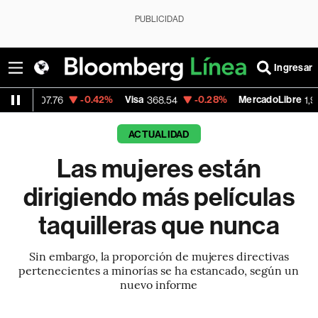
PUBLICIDAD
Ingresar
-0.42%
Visa
-0.28%
MercadoLibre
+1
.76
368.54
1,924.95
ACTUALIDAD
Las mujeres están
dirigiendo más películas
taquilleras que nunca
Sin embargo, la proporción de mujeres directivas
pertenecientes a minorías se ha estancado, según un
nuevo informe