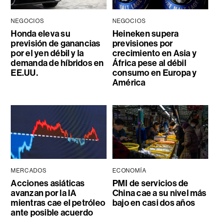
NEGOCIOS
NEGOCIOS
Honda eleva su
Heineken supera
previsión de ganancias
previsiones por
por el yen débil y la
crecimiento en Asia y
demanda de híbridos en
África pese al débil
EE.UU.
consumo en Europa y
América
MERCADOS
ECONOMÍA
Acciones asiáticas
PMI de servicios de
avanzan por la IA
China cae a su nivel más
mientras cae el petróleo
bajo en casi dos años
ante posible acuerdo