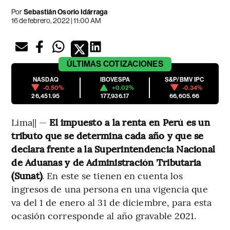
Por
Sebastián Osorio Idárraga
16 de febrero, 2022 | 11:00 AM
ÚLTIMAS
COTIZACIONES
NASDAQ
IBOVESPA
S&P/BMV IPC
-0.50%
+0.02%
-0.34%
26,451.95
177,936.17
66,605.66
Lima|| —
El impuesto a la renta en Perú es un
tributo que se determina cada año y que se
declara frente a la Superintendencia Nacional
de Aduanas y de Administración Tributaria
(Sunat)
. En este se tienen en cuenta los
ingresos de una persona en una vigencia que
va del 1 de enero al 31 de diciembre, para esta
ocasión corresponde al año gravable 2021.