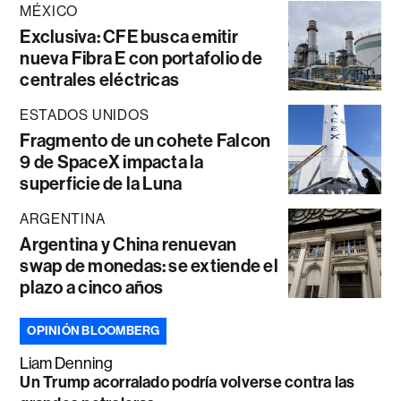
MÉXICO
Exclusiva: CFE busca emitir
nueva Fibra E con portafolio de
centrales eléctricas
ESTADOS UNIDOS
Fragmento de un cohete Falcon
9 de SpaceX impacta la
superficie de la Luna
ARGENTINA
Argentina y China renuevan
swap de monedas: se extiende el
plazo a cinco años
OPINIÓN BLOOMBERG
Liam Denning
Un Trump acorralado podría volverse contra las