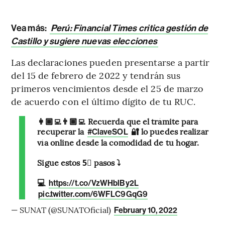
Vea más:
Perú: Financial Times critica gestión de
Castillo y sugiere nuevas elecciones
Las declaraciones pueden presentarse a partir
del 15 de febrero de 2022 y tendrán sus
primeros vencimientos desde el 25 de marzo
de acuerdo con el último dígito de tu RUC.
👩🏾‍💻👨🏾‍💻 Recuerda que el trámite para
recuperar la
🔐 lo puedes realizar
#ClaveSOL
vía online desde la comodidad de tu hogar.
Sigue estos 5⃣ pasos ⤵️
💻
https://t.co/VzWHblBy2L
pic.twitter.com/6WFLC9GqG9
— SUNAT (@SUNATOficial)
February 10, 2022