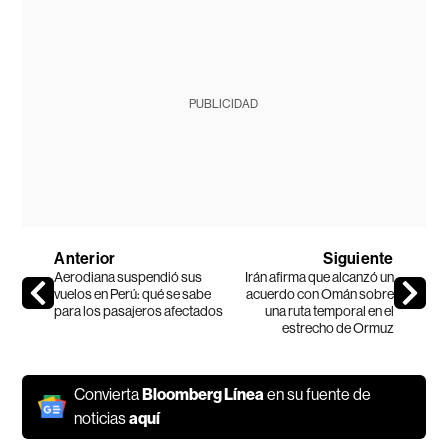
PUBLICIDAD
Anterior
Siguiente
Aerodiana suspendió sus
Irán afirma que alcanzó un
vuelos en Perú: qué se sabe
acuerdo con Omán sobre
para los pasajeros afectados
una ruta temporal en el
estrecho de Ormuz
Convierta
Bloomberg Línea
en su fuente de
noticias
aquí