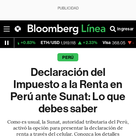
PUBLICIDAD
Ingresar
.83%
ETH/USD
+2.33%
Visa
-0.42%
Merca
1,919.118
368.05
PERÚ
Declaración del
Impuesto a la Renta en
Perú ante Sunat: Lo que
debes saber
Como es usual, la Sunat, autoridad tributaria del Perú,
activó la opción para presentar la declaración de
renta a través del celular. Conozca los detalles