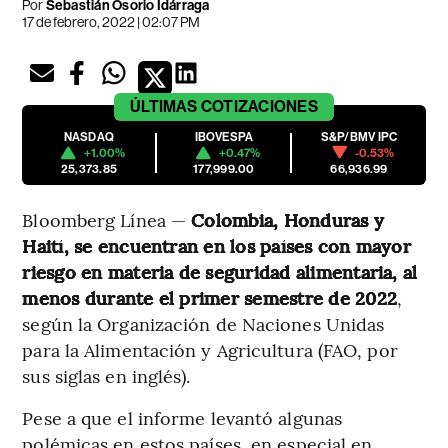
Por
Sebastián Osorio Idárraga
17 de febrero, 2022 | 02:07 PM
ÚLTIMAS
COTIZACIONES
NASDAQ
IBOVESPA
S&P/BMV IPC
+1.00%
+0.47%
-0.53%
25,373.85
177,999.00
66,936.99
Bloomberg Línea —
Colombia, Honduras y
Haití, se encuentran en los países con mayor
riesgo en materia de seguridad alimentaria, al
menos durante el primer semestre de 2022
,
según la Organización de Naciones Unidas
para la Alimentación y Agricultura (FAO, por
sus siglas en inglés).
Pese a que el informe levantó algunas
polémicas en estos países, en especial en