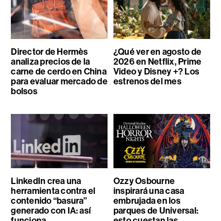
Director de Hermès
¿Qué ver en agosto de
analiza precios de la
2026 en Netflix, Prime
carne de cerdo en China
Video y Disney +? Los
para evaluar mercado de
estrenos del mes
bolsos
LinkedIn crea una
Ozzy Osbourne
herramienta contra el
inspirará una casa
contenido “basura”
embrujada en los
generado con IA: así
parques de Universal:
funciona
esto cuestan las