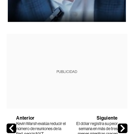
PUBLICIDAD
Anterior
Siguiente
Kevin Warsh evalúa reducir el
El dólar registra su peor
número de reuniones de la
semana en más de tres
Fed, según NYT
meses mientras crecen