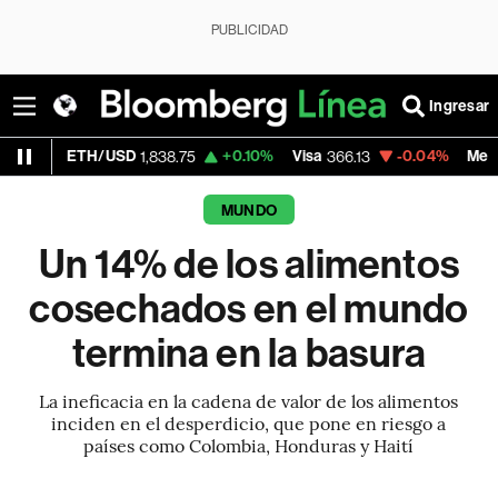
PUBLICIDAD
Ingresar
USD
+0.10%
Visa
-0.04%
MercadoLibre
1,838.75
366.13
1,879
MUNDO
Un 14% de los alimentos
cosechados en el mundo
termina en la basura
La ineficacia en la cadena de valor de los alimentos
inciden en el desperdicio, que pone en riesgo a
países como Colombia, Honduras y Haití