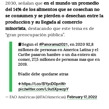
2030, señalan que
en el mundo un promedio
del 14% de los alimentos que se cosechan no
se consumen y se pierden o desechan entre la
producción y su llegada al comercio
minorista
, destacando que este tema es de
“gran preocupación pública”.
📙Según el
, en 2020 92,8
#Panorama2021
millones de personas en América Latina y el
Caribe pasaron hambre o un día entero sin
comer, 27,5 millones de personas más que en
2019.
❗Nadie debe quedarse atrás
➕
https://t.co/BYycD0pnWr
pic.twitter.com/L9u5XpwzpY
— FAO Américas (@FAOAmericas)
February 17, 2022