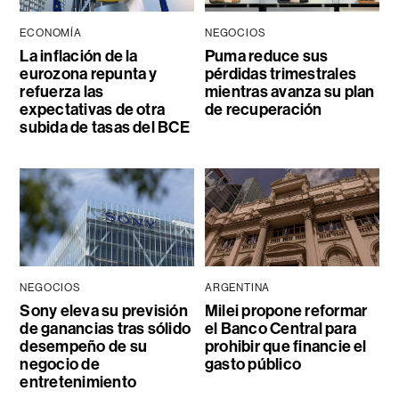
ECONOMÍA
NEGOCIOS
La inflación de la
Puma reduce sus
eurozona repunta y
pérdidas trimestrales
refuerza las
mientras avanza su plan
expectativas de otra
de recuperación
subida de tasas del BCE
NEGOCIOS
ARGENTINA
Sony eleva su previsión
Milei propone reformar
de ganancias tras sólido
el Banco Central para
desempeño de su
prohibir que financie el
negocio de
gasto público
entretenimiento