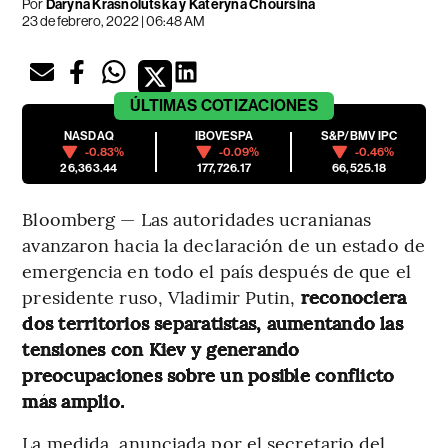
Por
Daryna Krasnolutska y Kateryna Choursina
23 de febrero, 2022 | 06:48 AM
ÚLTIMAS
COTIZACIONES
NASDAQ
IBOVESPA
S&P/BMV IPC
-0.83%
-0.09%
-0.46%
26,363.44
177,726.17
66,525.18
Bloomberg — Las autoridades ucranianas
avanzaron hacia la declaración de un estado de
emergencia en todo el país después de que el
presidente ruso, Vladimir Putin,
reconociera
dos territorios separatistas, aumentando las
tensiones con Kiev y generando
preocupaciones sobre un posible conflicto
más amplio.
La medida, anunciada por el secretario del