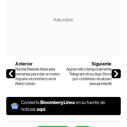
PUBLICIDAD
Anterior
Siguiente
Rachel Reeves tiene seis
Apple retiró temporalmente
semanas para dar un nuevo
Telegram de su App Store
impulso económico en el
por contenido de abuso
Reino Unido
sexual infantil
Convierta
Bloomberg Línea
en su fuente de
noticias
aquí