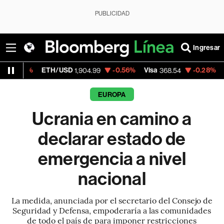
PUBLICIDAD
Ingresar
ETH/USD
-0.56%
Visa
-0.28%
MercadoLi
1,904.99
368.54
EUROPA
Ucrania en camino a
declarar estado de
emergencia a nivel
nacional
La medida, anunciada por el secretario del Consejo de
Seguridad y Defensa, empoderaría a las comunidades
de todo el país de para imponer restricciones