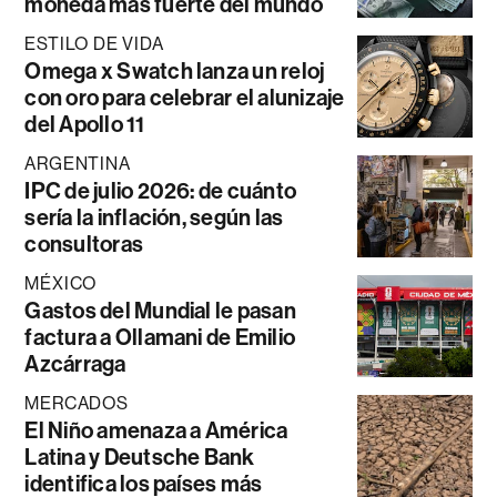
moneda más fuerte del mundo
ESTILO DE VIDA
Omega x Swatch lanza un reloj
con oro para celebrar el alunizaje
del Apollo 11
ARGENTINA
IPC de julio 2026: de cuánto
sería la inflación, según las
consultoras
MÉXICO
Gastos del Mundial le pasan
factura a Ollamani de Emilio
Azcárraga
MERCADOS
El Niño amenaza a América
Latina y Deutsche Bank
identifica los países más