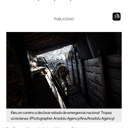
21
PUBLICIDAD
Kiev, en camino a declarar estado de emergencia nacional
Tropas
ucranianas
(Photographer: Anadolu Agency/Ana/Anadolu Agency)