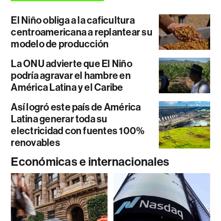
El Niño obliga a la caficultura
centroamericana a replantear su
modelo de producción
La ONU advierte que El Niño
podría agravar el hambre en
América Latina y el Caribe
Así logró este país de América
Latina generar toda su
electricidad con fuentes 100%
renovables
Económicas e internacionales