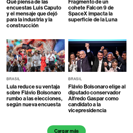
Qué piensa de las
Fragmento de un
encuestas Luis Caputo
cohete Falcon 9 de
y el mensaje que dejó
SpaceX impacta la
para la industria y la
superficie de la Luna
construcción
BRASIL
BRASIL
Lula reduce su ventaja
Flávio Bolsonaro elige al
sobre Flávio Bolsonaro
diputado conservador
rumbo a las elecciones,
Alfredo Gaspar como
según nueva encuesta
candidato a la
vicepresidencia
Cargar más