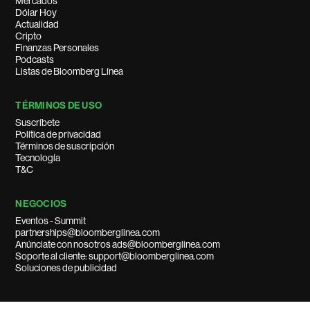
Mercados
Dólar Hoy
Actualidad
Cripto
Finanzas Personales
Podcasts
Listas de Bloomberg Línea
TÉRMINOS DE USO
Suscríbete
Política de privacidad
Términos de suscripción
Tecnología
T&C
NEGOCIOS
Eventos - Summit
partnerships@bloomberglinea.com
Anúnciate con nosotros ads@bloomberglinea.com
Soporte al cliente: support@bloomberglinea.com
Soluciones de publicidad