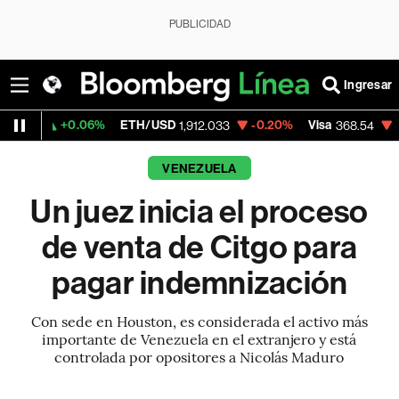
PUBLICIDAD
Ingresar
.06%
ETH/USD
-0.20%
Visa
-0.28%
Merc
1,912.033
368.54
VENEZUELA
Un juez inicia el proceso
de venta de Citgo para
pagar indemnización
Con sede en Houston, es considerada el activo más
importante de Venezuela en el extranjero y está
controlada por opositores a Nicolás Maduro