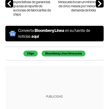
expectativas de ganancias
Venezuela tocan un mínimo
gracias al repunte de
de cinco meses por menor
acciones de fabricantes de
demanda de India
chips
Convierta
Bloomberg Línea
en su fuente de
noticias
aquí
Temas de este artículo
Citgo
Bloomberg Línea Venezuela
PUBLICIDAD