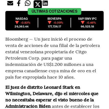
ÚLTIMAS
COTIZACIONES
NASDAQ
IBOVESPA
S&P/BMV IPC
-0.83%
-0.09%
-0.46%
26,363.44
177,726.17
66,525.18
Bloomberg — Un juez inició el proceso de
venta de acciones de una filial de la petrolera
estatal venezolana propietaria de Citgo
Petroleum Corp. para pagar una
indemnización de US$1.200 millones a una
empresa canadiense cuya mina de oro en el
país fue expropiada hace 10 años.
El juez de distrito Leonard Stark en
Wilmington, Delaware, dijo el miércoles que
no necesitaba esperar el visto bueno de la
Administración Biden
antes de establecer los