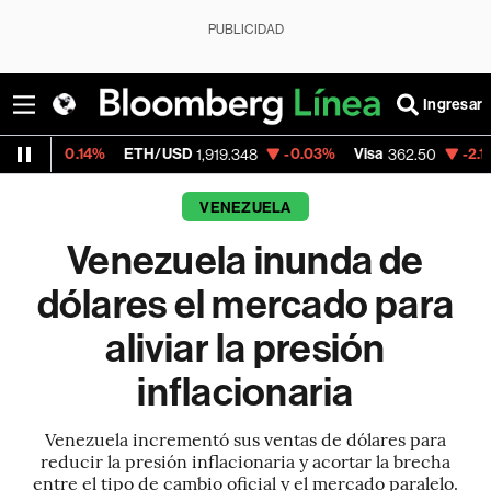
PUBLICIDAD
Ingresar
4%
ETH/USD
-0.03%
Visa
-2.15%
Mercado
1,919.348
362.50
VENEZUELA
Venezuela inunda de
dólares el mercado para
aliviar la presión
inflacionaria
Venezuela incrementó sus ventas de dólares para
reducir la presión inflacionaria y acortar la brecha
entre el tipo de cambio oficial y el mercado paralelo.