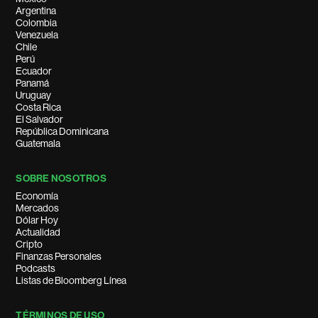
Argentina
Colombia
Venezuela
Chile
Perú
Ecuador
Panamá
Uruguay
Costa Rica
El Salvador
República Dominicana
Guatemala
SOBRE NOSOTROS
Economía
Mercados
Dólar Hoy
Actualidad
Cripto
Finanzas Personales
Podcasts
Listas de Bloomberg Línea
TÉRMINOS DE USO