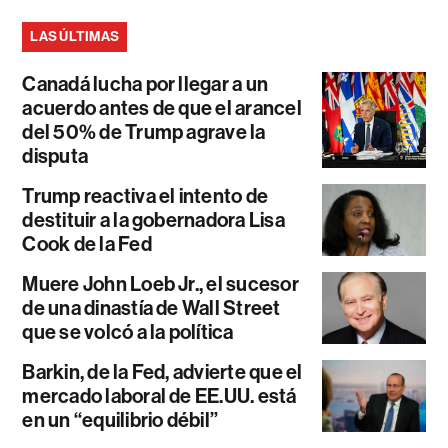
LAS ÚLTIMAS
Canadá lucha por llegar a un
acuerdo antes de que el arancel
del 50% de Trump agrave la
disputa
Trump reactiva el intento de
destituir a la gobernadora Lisa
Cook de la Fed
Muere John Loeb Jr., el sucesor
de una dinastía de Wall Street
que se volcó a la política
Barkin, de la Fed, advierte que el
mercado laboral de EE.UU. está
en un “equilibrio débil”