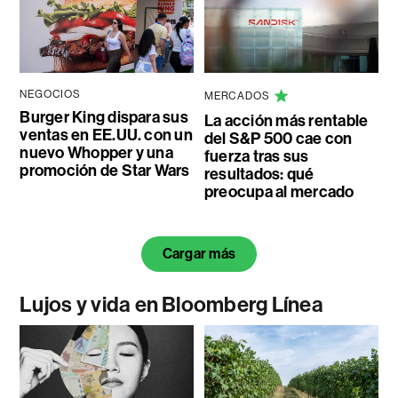
NEGOCIOS
MERCADOS
Burger King dispara sus
La acción más rentable
ventas en EE.UU. con un
del S&P 500 cae con
nuevo Whopper y una
fuerza tras sus
promoción de Star Wars
resultados: qué
preocupa al mercado
Cargar más
Lujos y vida en Bloomberg Línea