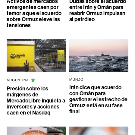
Activos de mercados
Dudas sobre el acuerdo
emergentes caen por
entre Irán y Omán para
temor a que el acuerdo
reabrir Ormuz impulsan
sobre Ormuz eleve las
al petróleo
tensiones
MUNDO
ARGENTINA
Irán dice que acuerdo
Presión sobre los
con Omán para
márgenes de
gestionar el estrecho de
MercadoLibre inquieta a
Ormuz está en su fase
inversores y acciones
final
caen en el Nasdaq