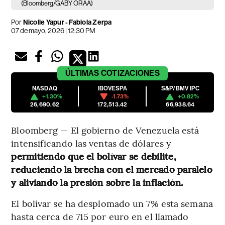
(Bloomberg/GABY ORAA)
Por
Nicolle Yapur - Fabiola Zerpa
07 de mayo, 2026 | 12:30 PM
ÚLTIMAS
COTIZACIONES
NASDAQ
IBOVESPA
S&P/BMV IPC
+1.30%
-1.73%
+0.82%
26,690.62
172,513.42
66,938.64
Bloomberg — El gobierno de Venezuela está
intensificando las ventas de dólares y
permitiendo que el bolívar se debilite,
reduciendo la brecha con el mercado paralelo
y aliviando la presión sobre la inflación.
El bolívar se ha desplomado un 7% esta semana
hasta cerca de 715 por euro en el llamado