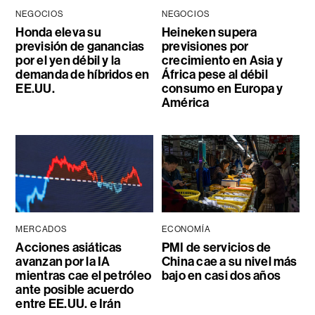
NEGOCIOS
NEGOCIOS
Honda eleva su
Heineken supera
previsión de ganancias
previsiones por
por el yen débil y la
crecimiento en Asia y
demanda de híbridos en
África pese al débil
EE.UU.
consumo en Europa y
América
MERCADOS
ECONOMÍA
Acciones asiáticas
PMI de servicios de
avanzan por la IA
China cae a su nivel más
mientras cae el petróleo
bajo en casi dos años
ante posible acuerdo
entre EE.UU. e Irán