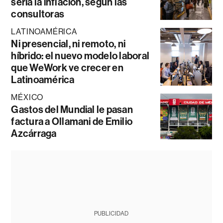
sería la inflación, según las
consultoras
LATINOAMÉRICA
Ni presencial, ni remoto, ni
híbrido: el nuevo modelo laboral
que WeWork ve crecer en
Latinoamérica
MÉXICO
Gastos del Mundial le pasan
factura a Ollamani de Emilio
Azcárraga
PUBLICIDAD