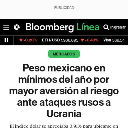
PUBLICIDAD
Ingresar
-0.20%
ETH/USD
-0.40%
Visa
-0.28%
M
1,908.095
368.54
MERCADOS
Peso mexicano en
mínimos del año por
mayor aversión al riesgo
ante ataques rusos a
Ucrania
El índice dólar se apreciaba 0,91% para ubicarse en