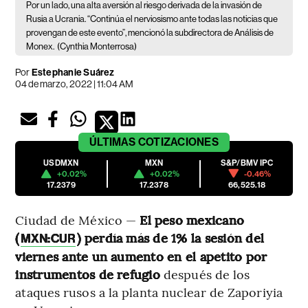
Por un lado, una alta aversión al riesgo derivada de la invasión de
Rusia a Ucrania. “Continúa el nerviosismo ante todas las noticias que
provengan de este evento”, mencionó la subdirectora de Análisis de
Monex.
(Cynthia Monterrosa)
Por
Estephanie Suárez
04 de marzo, 2022 | 11:04 AM
ÚLTIMAS
COTIZACIONES
USDMXN
MXN
S&P/BMV IPC
+0.02%
+0.02%
-0.46%
17.2379
17.2378
66,525.18
Ciudad de México —
El peso mexicano
(
) perdía más de 1% la sesión del
MXN:CUR
viernes ante un aumento en el apetito por
instrumentos de refugio
después de los
ataques rusos a la planta nuclear de Zaporiyia