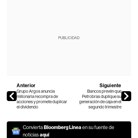
PUBLICIDAD
Anterior
Siguiente
Grupo Argos anuncia
Bancos prevén que
millonaria recompra de
Petrobras duplique su
acciones y promete duplicar
generación de caja en el
el dividendo
segundo trimestre
Convierta
Bloomberg Línea
en su fuente de
noticias
aquí