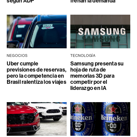
según ADP
frenan la demanda
NEGOCIOS
TECNOLOGÍA
Uber cumple
Samsung presenta su
previsiones de reservas,
hoja de ruta de
pero la competencia en
memorias 3D para
Brasil ralentiza los viajes
competir por el
liderazgo en IA