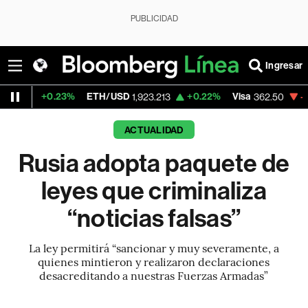
PUBLICIDAD
Ingresar
.23%
ETH/USD
+0.22%
Visa
-2.15%
Merc
1,923.213
362.50
ACTUALIDAD
Rusia adopta paquete de
leyes que criminaliza
“noticias falsas”
La ley permitirá “sancionar y muy severamente, a
quienes mintieron y realizaron declaraciones
desacreditando a nuestras Fuerzas Armadas”