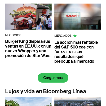
NEGOCIOS
MERCADOS
Burger King dispara sus
La acción más rentable
ventas en EE.UU. con un
del S&P 500 cae con
nuevo Whopper y una
fuerza tras sus
promoción de Star Wars
resultados: qué
preocupa al mercado
Cargar más
Lujos y vida en Bloomberg Línea