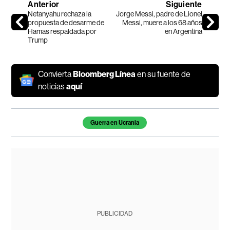
Anterior
Siguiente
Netanyahu rechaza la
Jorge Messi, padre de Lionel
propuesta de desarme de
Messi, muere a los 68 años
Hamas respaldada por
en Argentina
Trump
Convierta
Bloomberg Línea
en su fuente de
noticias
aquí
Temas de este artículo
Guerra en Ucrania
PUBLICIDAD