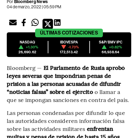
Por
Bloomberg News
04 de marzo, 2022 | 05:59 PM
ÚLTIMAS
COTIZACIONES
NASDAQ
IBOVESPA
S&P/BMV IPC
+1.30%
-1.73%
+0.82%
26,690.62
172,513.42
66,938.64
Bloomberg —
El Parlamento de Rusia aprobó
leyes severas que impondrían penas de
prisión a las personas acusadas de difundir
“noticias falsas” sobre el ejército
o llamar a
que se impongan sanciones en contra del país.
Las personas condenadas por difundir lo que
las autoridades consideren información falsa
sobre las actividades militares
enfrentan
multas y penas de prisión de hasta 15 años