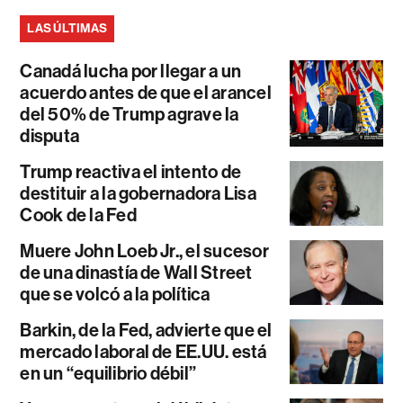
LAS ÚLTIMAS
Canadá lucha por llegar a un
acuerdo antes de que el arancel
del 50% de Trump agrave la
disputa
Trump reactiva el intento de
destituir a la gobernadora Lisa
Cook de la Fed
Muere John Loeb Jr., el sucesor
de una dinastía de Wall Street
que se volcó a la política
Barkin, de la Fed, advierte que el
mercado laboral de EE.UU. está
en un “equilibrio débil”