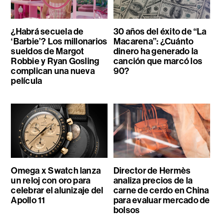
¿Habrá secuela de
30 años del éxito de “La
‘Barbie’? Los millonarios
Macarena”: ¿Cuánto
sueldos de Margot
dinero ha generado la
Robbie y Ryan Gosling
canción que marcó los
complican una nueva
90?
película
Omega x Swatch lanza
Director de Hermès
un reloj con oro para
analiza precios de la
celebrar el alunizaje del
carne de cerdo en China
Apollo 11
para evaluar mercado de
bolsos