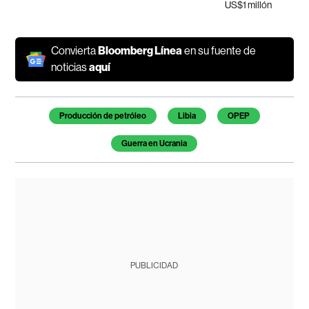
US$1 millón
Convierta
Bloomberg Línea
en su fuente de
noticias
aquí
Temas de este artículo
Producción de petróleo
Libia
OPEP
Guerra en Ucrania
PUBLICIDAD