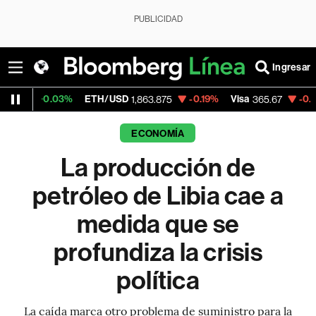
PUBLICIDAD
Ingresar
03%
ETH/USD
-0.19%
Visa
-0.13%
Mercad
1,863.875
365.67
ECONOMÍA
La producción de
petróleo de Libia cae a
medida que se
profundiza la crisis
política
La caída marca otro problema de suministro para la