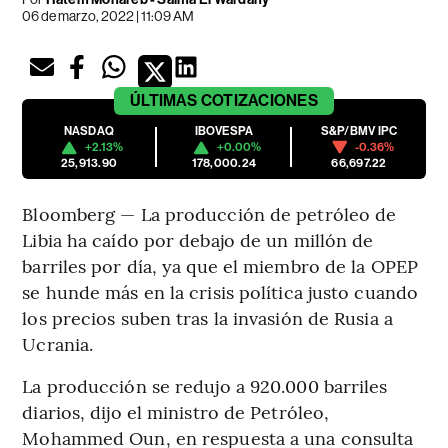
06 de marzo, 2022 | 11:09 AM
ÚLTIMAS
COTIZACIONES
NASDAQ
IBOVESPA
S&P/BMV IPC
+2.13%
+0.00%
-0.36%
25,913.90
178,000.24
66,697.22
Bloomberg — La producción de petróleo de
Libia ha caído por debajo de un millón de
barriles por día, ya que el miembro de la OPEP
se hunde más en la crisis política justo cuando
los precios suben tras la invasión de Rusia a
Ucrania.
La producción se redujo a 920.000 barriles
diarios, dijo el ministro de Petróleo,
Mohammed Oun, en respuesta a una consulta