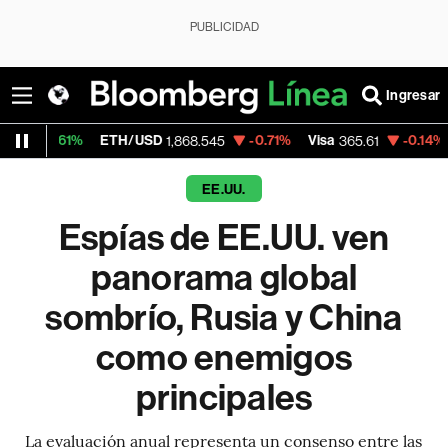
PUBLICIDAD
Ingresar
ETH/USD
-0.71%
Visa
-0.14%
MercadoLibr
1,868.545
365.61
EE.UU.
Espías de EE.UU. ven
panorama global
sombrío, Rusia y China
como enemigos
principales
La evaluación anual representa un consenso entre las