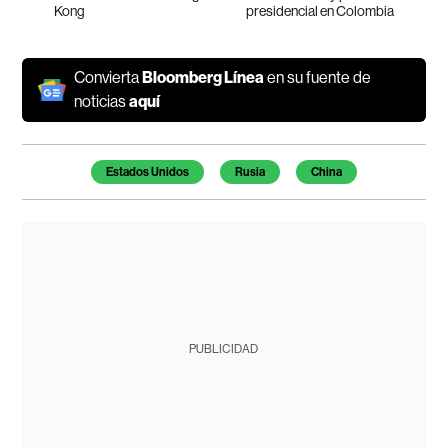
Kong
presidencial en Colombia
Convierta
Bloomberg Línea
en su fuente de
noticias
aquí
Temas de este artículo
Estados Unidos
Rusia
China
PUBLICIDAD