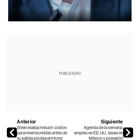
PUBLICIDAD
Anterior
Siguiente
Shein evalúa reducir costos
Agenda de la semana:
para inversionistas antes de
empleo en EE.UU., tasas en
su salida a bolsa en Hong
México y posesión