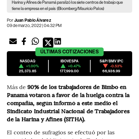
Harina y Afines de Panamá paralizó los siete centros de trabajo que
tiene la empresa en el país
(Bloomberg/Mauricio Palos)
Por
Juan Pablo Álvarez
09 de marzo, 2022 | 04:32 PM
ÚLTIMAS
COTIZACIONES
NASDAQ
IBOVESPA
S&P/BMV IPC
+1.00%
+0.47%
-0.53%
25,373.85
177,999.00
66,936.99
Más de
90% de los trabajadores de Bimbo en
Panamá votaron a favor de la huelga contra la
compañía, según informó a este medio el
Sindicato Industrial Nacional de Trabajadores
de la Harina y Afines (SITHA).
El conteo de sufragios se efectuó por las