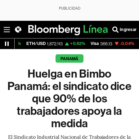
PUBLICIDAD
Ingresar
ETH/USD
+0.62%
Visa
-0.04%
MercadoLib
1,872.113
366.13
PANAMÁ
Huelga en Bimbo
Panamá: el sindicato dice
que 90% de los
trabajadores apoya la
medida
El Sindicato Industrial Nacional de Trabajadores de la