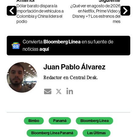
Anterior
Siguiente
Dólar barato dispara la
¿Qué ver en agosto de 2026
importación de vehículos a
en Netflix, Prime Video y
Colombia y China lidera el
Disney +? Los estrenos del
podio
mes
Convierta
Bloomberg Línea
en su fuente de
noticias
aquí
Juan Pablo Álvarez
Redactor en Central Desk.
Temas de este artículo
Bimbo
Panamá
Bloomberg Línea
Bloomberg Línea Panamá
Las Últimas