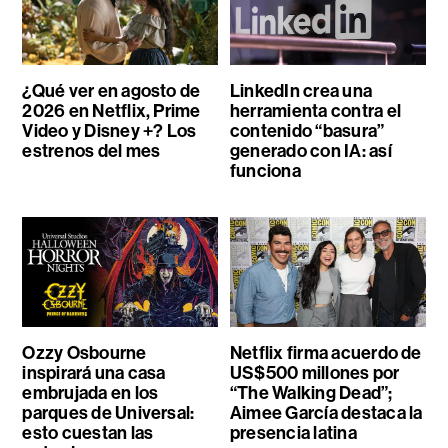
¿Qué ver en agosto de
LinkedIn crea una
2026 en Netflix, Prime
herramienta contra el
Video y Disney +? Los
contenido “basura”
estrenos del mes
generado con IA: así
funciona
Ozzy Osbourne
Netflix firma acuerdo de
inspirará una casa
US$500 millones por
embrujada en los
“The Walking Dead”;
parques de Universal:
Aimee García destaca la
esto cuestan las
presencia latina