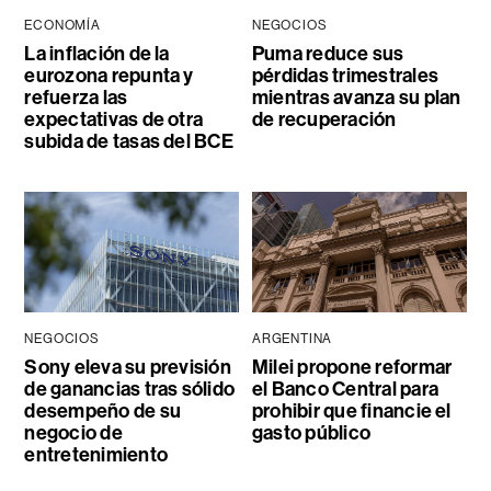
ECONOMÍA
NEGOCIOS
La inflación de la
Puma reduce sus
eurozona repunta y
pérdidas trimestrales
refuerza las
mientras avanza su plan
expectativas de otra
de recuperación
subida de tasas del BCE
NEGOCIOS
ARGENTINA
Sony eleva su previsión
Milei propone reformar
de ganancias tras sólido
el Banco Central para
desempeño de su
prohibir que financie el
negocio de
gasto público
entretenimiento