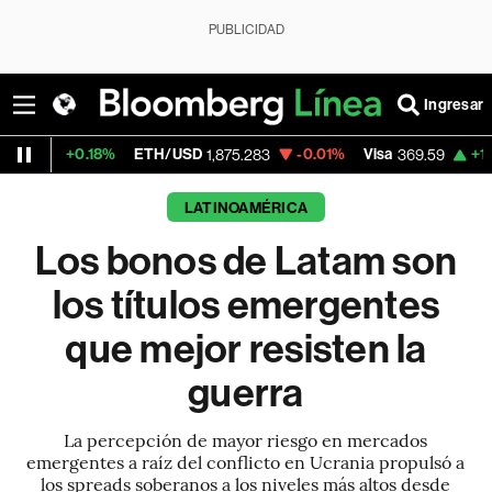
PUBLICIDAD
Ingresar
%
ETH/USD
-0.01%
Visa
+1.07%
MercadoL
1,875.283
369.59
LATINOAMÉRICA
Los bonos de Latam son
los títulos emergentes
que mejor resisten la
guerra
La percepción de mayor riesgo en mercados
emergentes a raíz del conflicto en Ucrania propulsó a
los spreads soberanos a los niveles más altos desde