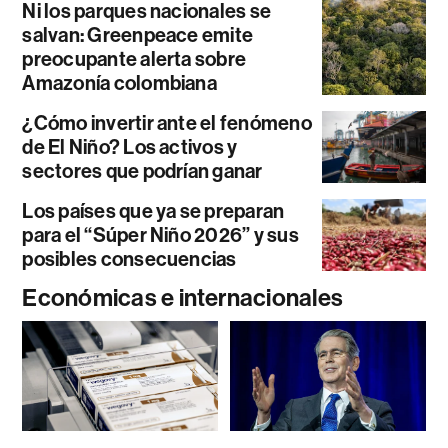
Ni los parques nacionales se
salvan: Greenpeace emite
preocupante alerta sobre
Amazonía colombiana
¿Cómo invertir ante el fenómeno
de El Niño? Los activos y
sectores que podrían ganar
Los países que ya se preparan
para el “Súper Niño 2026” y sus
posibles consecuencias
Económicas e internacionales