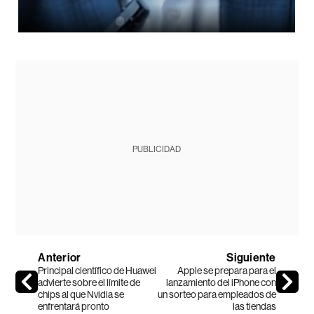
PUBLICIDAD
Anterior
Siguiente
Principal científico de Huawei
Apple se prepara para el
advierte sobre el límite de
lanzamiento del iPhone con
chips al que Nvidia se
un sorteo para empleados de
enfrentará pronto
las tiendas