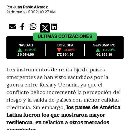
Por
Juan Pablo Álvarez
21 de marzo, 2022 | 10:27 AM
ÚLTIMAS
COTIZACIONES
NASDAQ
IBOVESPA
S&P/BMV IPC
+2.59%
-0.06%
+0.20%
26,584.99
177,894.97
66,833.16
Los instrumentos de renta fija de países
emergentes se han visto sacudidos por la
guerra entre Rusia y Ucrania, ya que el
conflicto bélico incrementó la percepción del
riesgo y la salida de países con menor calidad
crediticia. Sin embargo,
los países de América
Latina fueron los que mostraron mayor
resiliencia, en relación a otros mercados
emergentes.