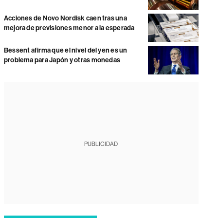
Acciones de Novo Nordisk caen tras una
mejora de previsiones menor a la esperada
Bessent afirma que el nivel del yen es un
problema para Japón y otras monedas
PUBLICIDAD