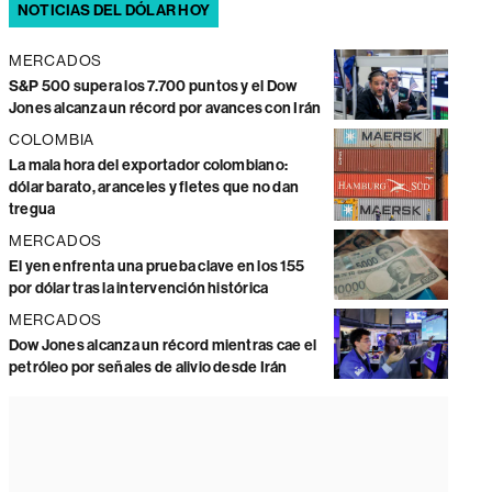
NOTICIAS DEL DÓLAR HOY
MERCADOS
S&P 500 supera los 7.700 puntos y el Dow
Jones alcanza un récord por avances con Irán
COLOMBIA
La mala hora del exportador colombiano:
dólar barato, aranceles y fletes que no dan
tregua
MERCADOS
El yen enfrenta una prueba clave en los 155
por dólar tras la intervención histórica
MERCADOS
Dow Jones alcanza un récord mientras cae el
petróleo por señales de alivio desde Irán