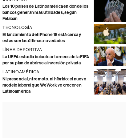
Los 10 países de Latinoamérica en donde los
bancos generan más utilidades, según
Felaban
TECNOLOGÍA
El lanzamiento del iPhone 18 está cerca y
estas son las últimas novedades
LÍNEA DEPORTIVA
La UEFA estudia boicotear torneos de la FIFA
por su plan de abrirse a inversión privada
LATINOAMÉRICA
Ni presencial, ni remoto, ni híbrido: el nuevo
modelo laboral que WeWork ve crecer en
Latinoamérica