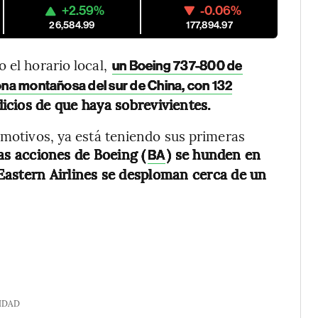
+2.59%
-0.06%
26,584.99
177,894.97
 el horario local,
un Boeing 737-800 de
zona montañosa del sur de China, con 132
icios de que haya sobrevivientes.
 motivos, ya está teniendo sus primeras
as acciones de Boeing (
) se hunden en
BA
Eastern Airlines se desploman cerca de un
IDAD