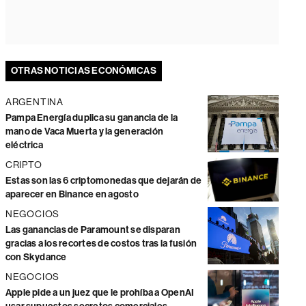
OTRAS NOTICIAS ECONÓMICAS
ARGENTINA
Pampa Energía duplica su ganancia de la
mano de Vaca Muerta y la generación
eléctrica
CRIPTO
Estas son las 6 criptomonedas que dejarán de
aparecer en Binance en agosto
NEGOCIOS
Las ganancias de Paramount se disparan
gracias a los recortes de costos tras la fusión
con Skydance
NEGOCIOS
Apple pide a un juez que le prohíba a OpenAI