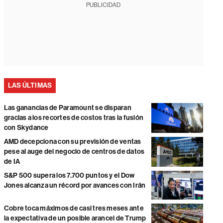
PUBLICIDAD
LAS ÚLTIMAS
Las ganancias de Paramount se disparan
gracias a los recortes de costos tras la fusión
con Skydance
AMD decepciona con su previsión de ventas
pese al auge del negocio de centros de datos
de IA
S&P 500 supera los 7.700 puntos y el Dow
Jones alcanza un récord por avances con Irán
Cobre toca máximos de casi tres meses ante
la expectativa de un posible arancel de Trump