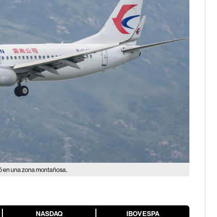
ló en una zona montañosa.
NASDAQ
IBOVESPA