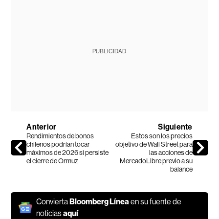
PUBLICIDAD
Anterior
Siguiente
Rendimientos de bonos
Estos son los precios
chilenos podrían tocar
objetivo de Wall Street para
máximos de 2026 si persiste
las acciones de
el cierre de Ormuz
MercadoLibre previo a su
balance
Convierta
Bloomberg Línea
en su fuente de
noticias
aquí