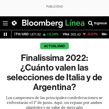
PUBLICIDAD
Ingresar
USD
+0.24%
Visa
-0.07%
MercadoLibre
1,871.92
365.42
1,87
ACTUALIDAD
Finalissima 2022:
¿Cuánto valen las
selecciones de Italia y de
Argentina?
Los campeones de las principales confederaciones se
enfrentarán el 1° de junio. Aquí, un repaso por ambos
planteles y su valor de mercado