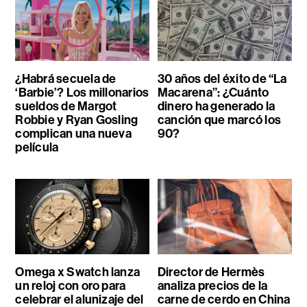
¿Habrá secuela de
30 años del éxito de “La
‘Barbie’? Los millonarios
Macarena”: ¿Cuánto
sueldos de Margot
dinero ha generado la
Robbie y Ryan Gosling
canción que marcó los
complican una nueva
90?
película
Omega x Swatch lanza
Director de Hermès
un reloj con oro para
analiza precios de la
celebrar el alunizaje del
carne de cerdo en China