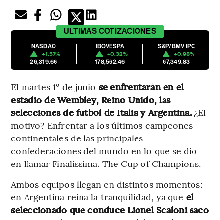
ÚLTIMAS
COTIZACIONES
NASDAQ
IBOVESPA
S&P/BMV IPC
+1.57%
+0.32%
+0.98%
26,319.66
178,562.46
67,349.83
El martes 1° de junio
se enfrentarán en el
estadio de Wembley, Reino Unido, las
selecciones de fútbol de Italia y Argentina.
¿El
motivo? Enfrentar a los últimos campeones
continentales de las principales
confederaciones del mundo en lo que se dio
en llamar Finalissima. The Cup of Champions.
Ambos equipos llegan en distintos momentos:
en Argentina reina la tranquilidad, ya que
el
seleccionado que conduce Lionel Scaloni sacó