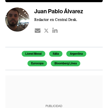
Juan Pablo Álvarez
Redactor en Central Desk.
Temas de este artículo
Lionel Messi
Itália
Argentina
Eurocopa
Bloomberg Línea
PUBLICIDAD