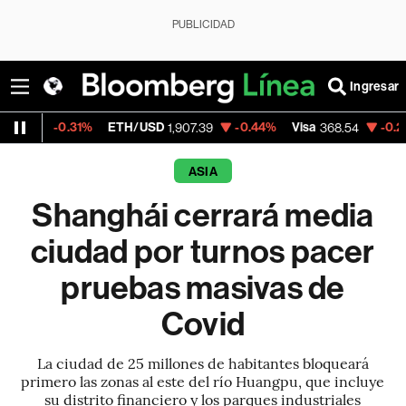
PUBLICIDAD
Ingresar
.31%
ETH/USD
-0.44%
Visa
-0.28%
Mercad
1,907.39
368.54
ASIA
Shanghái cerrará media
ciudad por turnos pacer
pruebas masivas de
Covid
La ciudad de 25 millones de habitantes bloqueará
primero las zonas al este del río Huangpu, que incluye
su distrito financiero y los parques industriales