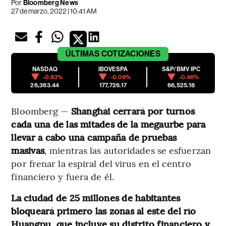
Por
Bloomberg News
27 de marzo, 2022 | 10:41 AM
ÚLTIMAS
COTIZACIONES
NASDAQ
IBOVESPA
S&P/BMV IPC
-0.83%
-0.09%
-0.46%
26,363.44
177,726.17
66,525.18
Bloomberg —
Shanghái cerrará por turnos
cada una de las mitades de la megaurbe para
llevar a cabo una campaña de pruebas
masivas
, mientras las autoridades se esfuerzan
por frenar la espiral del virus en el centro
financiero y fuera de él.
La ciudad de 25 millones de habitantes
bloqueará primero las zonas al este del río
Huangpu, que incluye su distrito financiero y