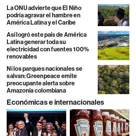
La ONU advierte que El Niño
podría agravar el hambre en
América Latina y el Caribe
Así logró este país de América
Latina generar toda su
electricidad con fuentes 100%
renovables
Ni los parques nacionales se
salvan: Greenpeace emite
preocupante alerta sobre
Amazonía colombiana
Económicas e internacionales