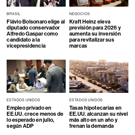
BRASIL
NEGOCIOS
Flávio Bolsonaro elige al
Kraft Heinz eleva
diputado conservador
previsión para 2026 y
Alfredo Gaspar como
aumenta su inversión
candidato a la
para revitalizar sus
vicepresidencia
marcas
ESTADOS UNIDOS
ESTADOS UNIDOS
Empleo privado en
Tasas hipotecarias en
EE.UU. crece menos de
EE.UU. alcanzan su nivel
lo esperado en julio,
más alto en un año y
según ADP
frenan la demanda