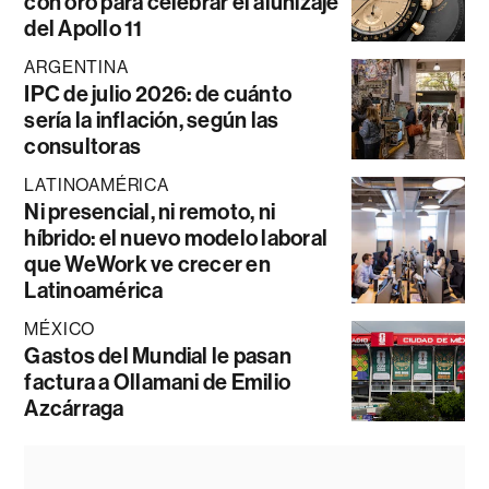
con oro para celebrar el alunizaje
del Apollo 11
ARGENTINA
IPC de julio 2026: de cuánto
sería la inflación, según las
consultoras
LATINOAMÉRICA
Ni presencial, ni remoto, ni
híbrido: el nuevo modelo laboral
que WeWork ve crecer en
Latinoamérica
MÉXICO
Gastos del Mundial le pasan
factura a Ollamani de Emilio
Azcárraga