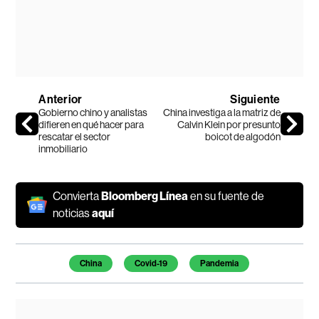
Anterior
Siguiente
Gobierno chino y analistas
China investiga a la matriz de
difieren en qué hacer para
Calvin Klein por presunto
rescatar el sector
boicot de algodón
inmobiliario
Convierta
Bloomberg Línea
en su fuente de
noticias
aquí
Temas de este artículo
China
Covid-19
Pandemia