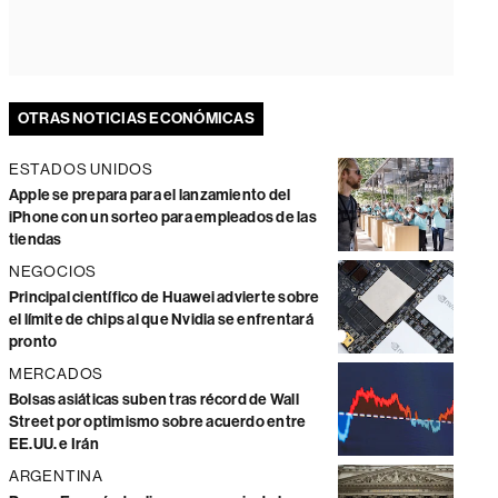
OTRAS NOTICIAS ECONÓMICAS
ESTADOS UNIDOS
Apple se prepara para el lanzamiento del
iPhone con un sorteo para empleados de las
tiendas
NEGOCIOS
Principal científico de Huawei advierte sobre
el límite de chips al que Nvidia se enfrentará
pronto
MERCADOS
Bolsas asiáticas suben tras récord de Wall
Street por optimismo sobre acuerdo entre
EE.UU. e Irán
ARGENTINA