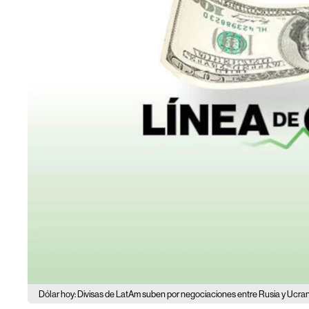
Dólar hoy: Divisas de LatAm suben por negociaciones entre Rusia y Ucran