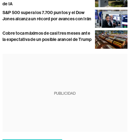
de IA
S&P 500 supera los 7.700 puntos y el Dow
Jones alcanza un récord por avances con Irán
Cobre toca máximos de casi tres meses ante
la expectativa de un posible arancel de Trump
PUBLICIDAD