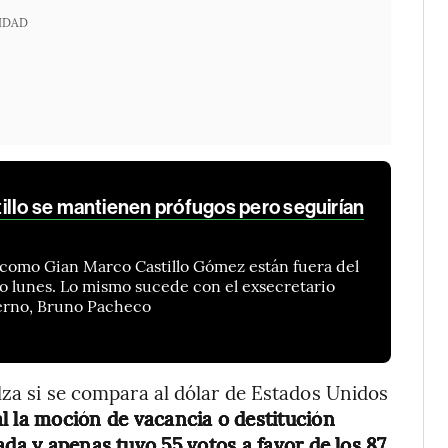
IDAD
illo se mantienen prófugos pero seguirían
 como Gian Marco Castillo Gómez están fuera del
imo lunes. Lo mismo sucede con el exsecretario
ierno, Bruno Pacheco
lza si se compara al dólar de Estados Unidos
al la moción de vacancia o destitución
ada y apenas tuvo 55 votos a favor de los 87