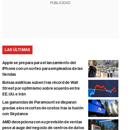
PUBLICIDAD
LAS ÚLTIMAS
Apple se prepara para el lanzamiento del
iPhone con un sorteo para empleados de las
tiendas
Bolsas asiáticas suben tras récord de Wall
Street por optimismo sobre acuerdo entre
EE.UU. e Irán
Las ganancias de Paramount se disparan
gracias a los recortes de costos tras la fusión
con Skydance
AMD decepciona con su previsión de ventas
pese al auge del negocio de centros de datos