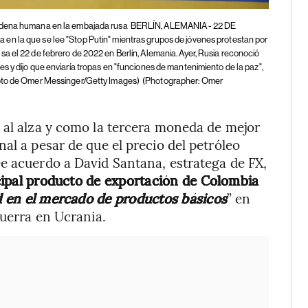
cadena humana en la embajada rusa
BERLÍN, ALEMANIA - 22 DE
n la que se lee "Stop Putin" mientras grupos de jóvenes protestan por
a el 22 de febrero de 2022 en Berlín, Alemania. Ayer, Rusia reconoció
 y dijo que enviaría tropas en "funciones de mantenimiento de la paz",
Foto de Omer Messinger/Getty Images)
(Photographer: Omer
 al alza y como la tercera moneda de mejor
al a pesar de que el precio del petróleo
e acuerdo a David Santana, estratega de FX,
incipal producto de exportación de Colombia
ad en el mercado de productos básicos
” en
guerra en Ucrania.