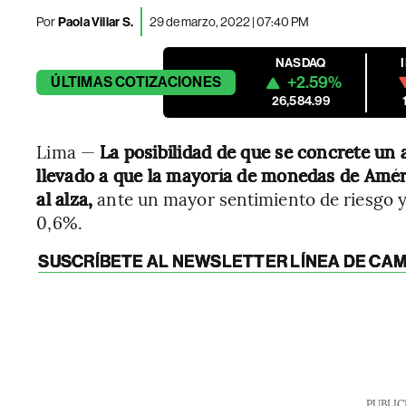
Por
Paola Villar S.
29 de marzo, 2022 | 07:40 PM
NASDAQ
+2.59%
ÚLTIMAS
COTIZACIONES
26,584.99
Lima —
La posibilidad de que se concrete un a
llevado a que la mayoría de monedas de Améri
al alza,
ante un mayor sentimiento de riesgo y 
0,6%.
SUSCRÍBETE AL NEWSLETTER LÍNEA DE CAMB
PUBLIC