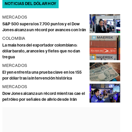
NOTICIAS DEL DÓLAR HOY
MERCADOS
S&P 500 supera los 7.700 puntos y el Dow
Jones alcanza un récord por avances con Irán
COLOMBIA
La mala hora del exportador colombiano:
dólar barato, aranceles y fletes que no dan
tregua
MERCADOS
El yen enfrenta una prueba clave en los 155
por dólar tras la intervención histórica
MERCADOS
Dow Jones alcanza un récord mientras cae el
petróleo por señales de alivio desde Irán