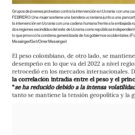
Grupos de jóvenes protestan contra la intervención en Ucrania con una 
FEBRERO: Una mujer sostiene una bandera ucraniana junto a una pancarta e
la intervención en Ucrania con una cadena humana frente a la embajada rus
dos regiones escindidas del este de Ucrania como repúblicas independientes
lo que provocó la condena generalizada de los gobiernos occidentales. (
Messinger/Get/Omer Messinger)
El peso colombiano, de otro lado, se mantiene
desempeño en lo que va del 2022 a nivel region
retrocedió en los mercados internacionales. D
la correlación intradía entre el peso y el pr
“
se ha reducido debido a la intensa volatilid
tanto se mantiene la tensión geopolítica y la 