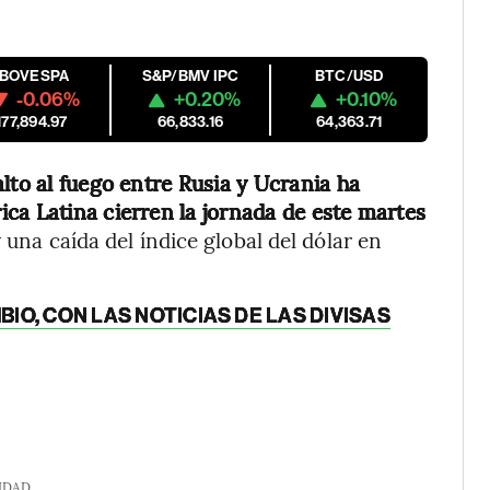
IBOVESPA
S&P/BMV IPC
BTC/USD
-0.06%
+0.20%
+0.10%
177,894.97
66,833.16
64,363.71
lto al fuego entre Rusia y Ucrania ha
ca Latina cierren la jornada de este martes
una caída del índice global del dólar en
IO, CON LAS NOTICIAS DE LAS DIVISAS
IDAD