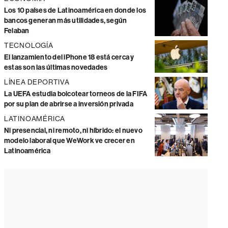
Los 10 países de Latinoamérica en donde los
bancos generan más utilidades, según
Felaban
TECNOLOGÍA
El lanzamiento del iPhone 18 está cerca y
estas son las últimas novedades
LÍNEA DEPORTIVA
La UEFA estudia boicotear torneos de la FIFA
por su plan de abrirse a inversión privada
LATINOAMÉRICA
Ni presencial, ni remoto, ni híbrido: el nuevo
modelo laboral que WeWork ve crecer en
Latinoamérica