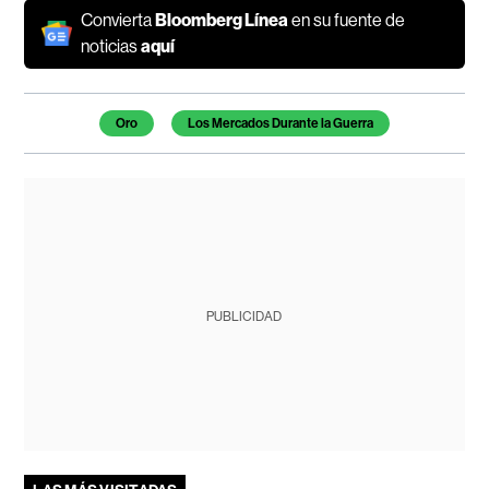
Convierta
Bloomberg Línea
en su fuente de
noticias
aquí
Temas de este artículo
Oro
Los Mercados Durante la Guerra
PUBLICIDAD