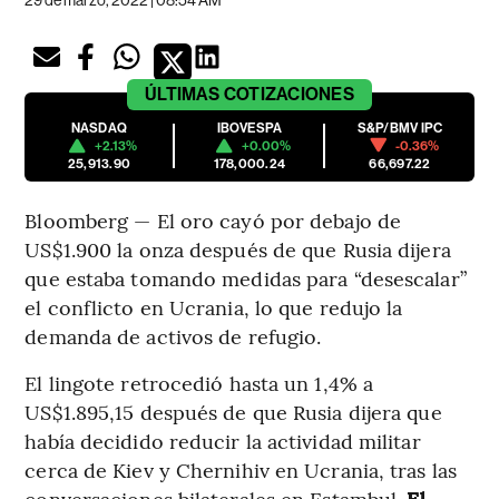
ÚLTIMAS
COTIZACIONES
NASDAQ
IBOVESPA
S&P/BMV IPC
+2.13%
+0.00%
-0.36%
25,913.90
178,000.24
66,697.22
Bloomberg — El oro cayó por debajo de
US$1.900 la onza después de que Rusia dijera
que estaba tomando medidas para “desescalar”
el conflicto en Ucrania, lo que redujo la
demanda de activos de refugio.
El lingote retrocedió hasta un 1,4% a
US$1.895,15 después de que Rusia dijera que
había decidido reducir la actividad militar
cerca de Kiev y Chernihiv en Ucrania, tras las
conversaciones bilaterales en Estambul.
El