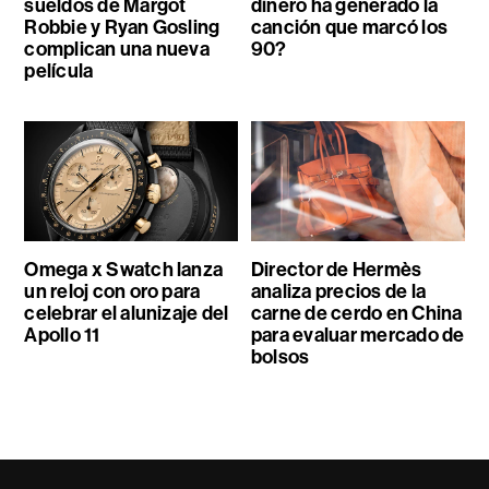
sueldos de Margot
dinero ha generado la
Robbie y Ryan Gosling
canción que marcó los
complican una nueva
90?
película
Omega x Swatch lanza
Director de Hermès
un reloj con oro para
analiza precios de la
celebrar el alunizaje del
carne de cerdo en China
Apollo 11
para evaluar mercado de
bolsos