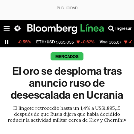
PUBLICIDAD
Ingresar
0.55%
ETH/USD
-0.67%
Visa
-0.13%
Merc
1,855.035
365.67
MERCADOS
El oro se desploma tras
anuncio ruso de
desescalada en Ucrania
El lingote retrocedió hasta un 1,4% a US$1.895,15
después de que Rusia dijera que había decidido
reducir la actividad militar cerca de Kiev y Chernihiv