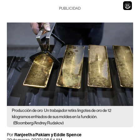
22
PUBLICIDAD
Producción de oro
Un trabajador retira lingotes de oro de 12
kilogramos enfriados de sus moldes en la fundición.
(Bloomberg/Andrey Rudakov)
Por
Ranjeetha Pakiam y Eddie Spence
29 de marzo, 2022 | 08:54 AM